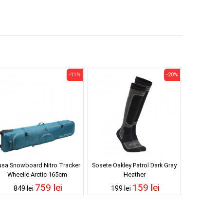
-11%
-20%
sa Snowboard Nitro Tracker
Sosete Oakley Patrol Dark Gray
Wheelie Arctic 165cm
Heather
759 lei
159 lei
849 lei
199 lei