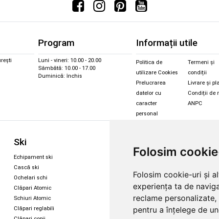
Program
Informații utile
rești
Luni - vineri: 10.00 - 20.00
Politica de
Termeni și
Sâmbătă: 10.00 - 17.00
utilizare Cookies
condiții
Duminică: închis
Prelucrarea
Livrare și pl
datelor cu
Condiții de 
caracter
ANPC
personal
Sc
Ski
Snowboard
Folosim cookie
Îmbr
Echipament ski
Magazin snowboard
Cășt
Cască ski
Echipament snowboard
Folosim cookie-uri și a
Cășt
Ochelari schi
Legături Rome SDS
experiența ta de naviga
Oche
Clăpari Atomic
Skate & longboard
Oche
reclame personalizate, 
Schiuri Atomic
pentru a înțelege de und
Clăpari reglabili
Santa Cruz
Clăpari copii