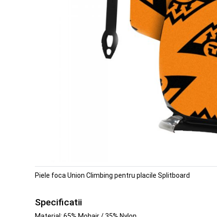
Piele foca Union Climbing pentru placile Splitboard
Specificatii
Material: 65% Mohair / 35% Nylon