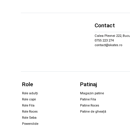
Contact
Calea Plevnei 222, Bucu
0755 223 274
contact@skates.ro
Role
Patinaj
Role adulți
Magazin patine
Role copii
Patine Fila
Role Fila
Patine Roces
Role Roces
Patine de gheață
Role Seba
Powerslide