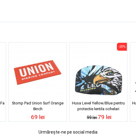
-20%
 Fa
Stomp Pad Union Surf Orange
Husa Level Yellow/Blue pentru
Hu
8inch
protectie lentila ochelari
69 lei
79 lei
99 lei
Urmărește-ne pe social media