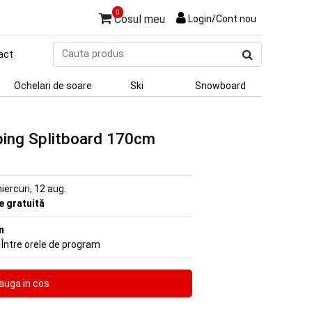
0
Cosul meu
Login/Cont nou
Cauta
act
produs
Ochelari de soare
Ski
Snowboard
bing Splitboard 170cm
iercuri, 12 aug.
re gratuită
n
 Între orele de program