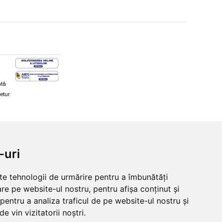
ată
retur
hi și snowboard
Diverse
-uri
ăcăminte schi și snowboard
Cum aleg rolele
i și ochelari de iarnă
Cum aleg ochelarii
lte tehnologii de urmărire pentru a îmbunătăți
i și ochelari Alpina
Ochelari de soare Oakley
re pe website-ul nostru, pentru afișa conținut și
lari Oakley
Ochelari de soare Alpina
lari Alpina
Intretinere manusi
pentru a analiza traficul de pe website-ul nostru și
e vin vizitatorii noștri.