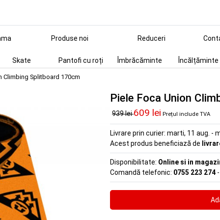
ama
Produse noi
Reduceri
Cont
Skate
Pantofi cu roți
Îmbrăcăminte
Încălțăminte
n Climbing Splitboard 170cm
Piele Foca Union Clim
609 lei
939 lei
Prețul include TVA
Livrare prin curier:
marti, 11 aug. - m
Acest produs beneficiază de
livra
Disponibilitate:
Online si in magazi
Comandă telefonic:
0755 223 274
-