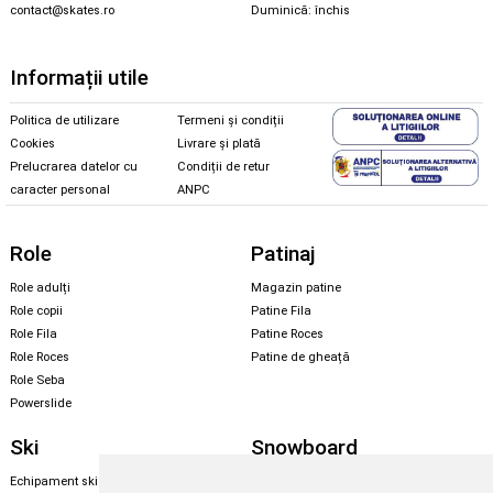
contact@skates.ro
Duminică: închis
Informații utile
Politica de utilizare
Termeni și condiții
Cookies
Livrare și plată
Prelucrarea datelor cu
Condiții de retur
caracter personal
ANPC
Role
Patinaj
Role adulți
Magazin patine
Role copii
Patine Fila
Role Fila
Patine Roces
Role Roces
Patine de gheață
Role Seba
Powerslide
Ski
Snowboard
Echipament ski
Magazin snowboard