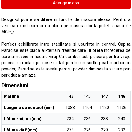
Design-ul poate sa difere in functie de masura aleasa. Pentru a
verifica exact cum arata placa pe masura dorita puteti apasa
👉
AICI 👈
Perfect echilibrata intre stabilitate si usurinta in control, Capita
Paradise este placa all-terrain freeride care iti ofera increderea de
care ai nevoie in fiecare viraj. Cu camber sub picioare pentru viraje
precise si rocker pe nose si tail pentru un surfing cat mai bun in
powder, Paradise este ideala pentru powder dimineata si ture prin
park dupa-amiaza.
Dimensiuni
Mărime
143
145
147
149
Lungime de contact (mm)
1088
1104
1120
1136
Lățime mijloc (mm)
234
236
238
240
Lățime vârf (mm)
273
276
279
282