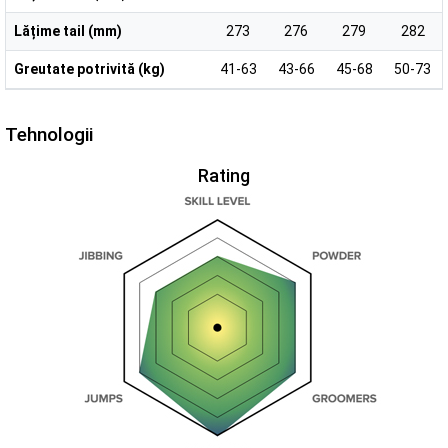
Lățime tail (mm)
273
276
279
282
Greutate potrivită (kg)
41-63
43-66
45-68
50-73
Tehnologii
Rating