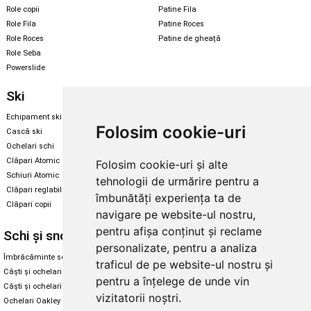
Role copii
Patine Fila
Role Fila
Patine Roces
Role Roces
Patine de gheață
Role Seba
Powerslide
Ski
Snowboard
Echipament ski
Magazin snowboard
Folosim cookie-uri
Cască ski
Echipament snowboard
Ochelari schi
Legături Rome SDS
Clăpari Atomic
Folosim cookie-uri și alte
Skate & longboard
Schiuri Atomic
tehnologii de urmărire pentru a
Clăpari reglabili
îmbunătăți experiența ta de
Santa Cruz
Clăpari copii
Enuff Skateboards
navigare pe website-ul nostru,
pentru afișa conținut și reclame
Schi și snowboard
Diverse
personalizate, pentru a analiza
Îmbrăcăminte schi și snowboard
Cum aleg rolele
traficul de pe website-ul nostru și
Căști și ochelari de iarnă
Cum aleg ochelarii
pentru a înțelege de unde vin
Căști și ochelari Alpina
Ochelari de soare Oakley
vizitatorii noștri.
Ochelari Oakley
Ochelari de soare Alpina