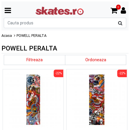
0
C
p
Acasa
POWELL PERALTA
POWELL PERALTA
Filtreaza
Ordoneaza
-22%
-22%