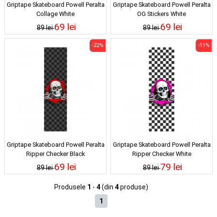
Griptape Skateboard Powell Peralta
Griptape Skateboard Powell Peralta
Collage White
OG Stickers White
69 lei
69 lei
89 lei
89 lei
-22%
-11%
Griptape Skateboard Powell Peralta
Griptape Skateboard Powell Peralta
Ripper Checker Black
Ripper Checker White
69 lei
79 lei
89 lei
89 lei
Produsele
1
-
4
(din
4
produse)
1