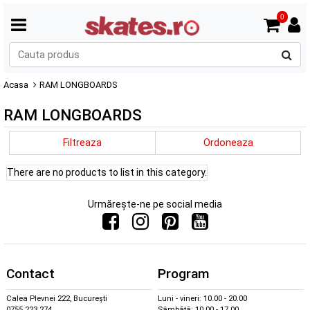
0
C
p
Acasa
RAM LONGBOARDS
RAM LONGBOARDS
Filtreaza
Ordoneaza
There are no products to list in this category.
Urmărește-ne pe social media
Contact
Program
Calea Plevnei 222, București
Luni - vineri: 10.00 - 20.00
0755 223 274
Sâmbătă: 10.00 - 17.00