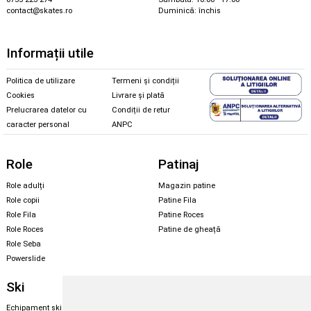
contact@skates.ro
Duminică: închis
Informații utile
Politica de utilizare
Termeni și condiții
Cookies
Livrare și plată
Prelucrarea datelor cu
Condiții de retur
caracter personal
ANPC
Role
Patinaj
Role adulți
Magazin patine
Role copii
Patine Fila
Role Fila
Patine Roces
Role Roces
Patine de gheață
Role Seba
Powerslide
Ski
Snowboard
Echipament ski
Magazin snowboard