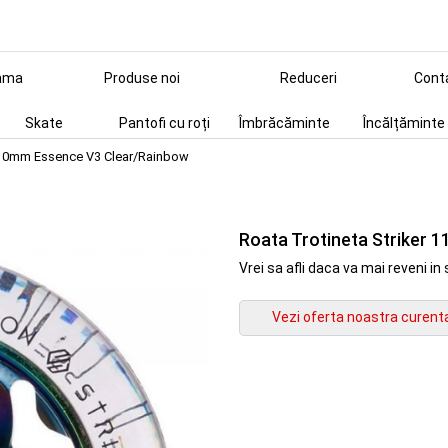
ama
Produse noi
Reduceri
Cont
Skate
Pantofi cu roți
Îmbrăcăminte
Încălțăminte
 110mm Essence V3 Clear/Rainbow
Roata Trotineta Striker
Vrei sa afli daca va mai reveni 