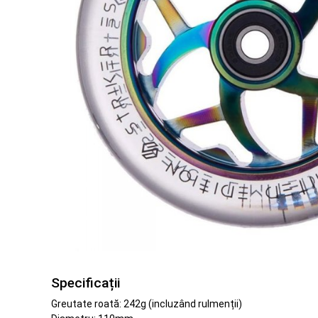
Specificații
Greutate roată: 242g (incluzând rulmenții)