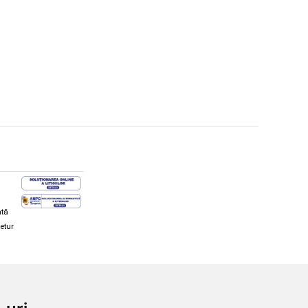
ată
retur
hi și snowboard
Diverse