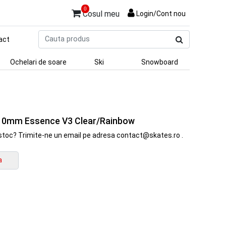
0
Cosul meu
Login/Cont nou
Cauta
act
produs
Ochelari de soare
Ski
Snowboard
 110mm Essence V3 Clear/Rainbow
in stoc? Trimite-ne un email pe adresa contact@skates.ro .