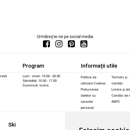
Urmărește-ne pe social media
Program
Informații utile
rești
Luni - vineri: 10.00 - 20.00
Politica de
Termeni și
Sâmbătă: 10.00 - 17.00
utilizare Cookies
condiții
Duminică: închis
Prelucrarea
Livrare și pl
datelor cu
Condiții de 
caracter
ANPC
personal
Sc
Ski
Snowboard