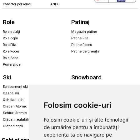
caracter personal
ANPC
Role
Patinaj
Role adulți
Magazin patine
Role copii
Patine Fila
Role Fila
Patine Roces
Role Roces
Patine de gheață
Role Seba
Powerslide
Ski
Snowboard
Echipament ski
Magazin snowboard
Cască ski
Echipament snowboard
Ochelari schi
Legături Rome SDS
Folosim cookie-uri
Clăpari Atomic
Skate & longboard
Schiuri Atomic
Folosim cookie-uri și alte tehnologii
Clăpari reglabili
Santa Cruz
de urmărire pentru a îmbunătăți
Clăpari copii
Enuff Skateboards
experiența ta de navigare pe