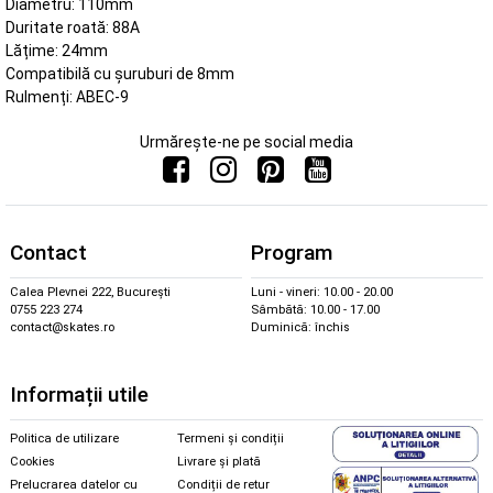
Diametru: 110mm
Duritate roată: 88A
Lățime: 24mm
Compatibilă cu șuruburi de 8mm
Rulmenți: ABEC-9
Urmărește-ne pe social media
Contact
Program
Calea Plevnei 222, București
Luni - vineri: 10.00 - 20.00
0755 223 274
Sâmbătă: 10.00 - 17.00
contact@skates.ro
Duminică: închis
Informații utile
Politica de utilizare
Termeni și condiții
Cookies
Livrare și plată
Prelucrarea datelor cu
Condiții de retur