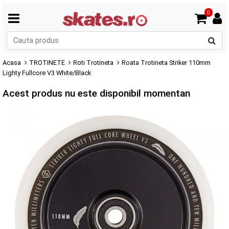
0
C
p
Acasa
TROTINETE
Roti Trotineta
Roata Trotineta Striker 110mm
Lighty Fullcore V3 White/Black
Acest produs nu este disponibil momentan