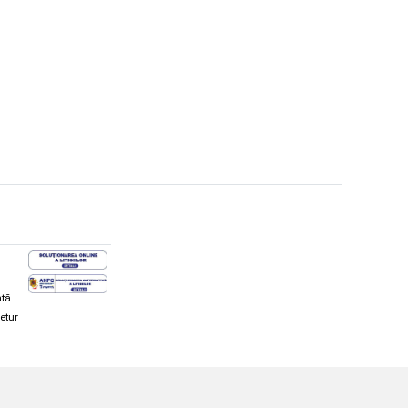
ată
retur
hi și snowboard
Diverse