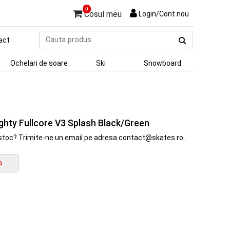
0
Cosul meu
Login/Cont nou
Cauta
act
produs
Ochelari de soare
Ski
Snowboard
ighty Fullcore V3 Splash Black/Green
in stoc? Trimite-ne un email pe adresa contact@skates.ro .