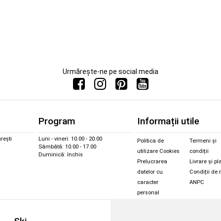
Urmărește-ne pe social media
Program
Informații utile
rești
Luni - vineri: 10.00 - 20.00
Politica de
Termeni și
Sâmbătă: 10.00 - 17.00
utilizare Cookies
condiții
Duminică: închis
Prelucrarea
Livrare și pl
datelor cu
Condiții de 
caracter
ANPC
personal
Sc