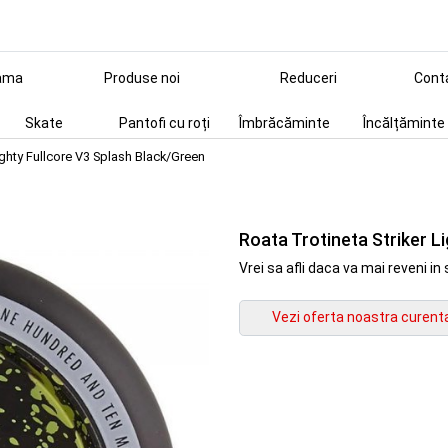
ama
Produse noi
Reduceri
Cont
Skate
Pantofi cu roți
Îmbrăcăminte
Încălțăminte
ighty Fullcore V3 Splash Black/Green
Roata Trotineta Striker L
Vrei sa afli daca va mai reveni 