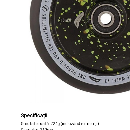
Specificații
Greutate roată: 224g (incluzând rulmenții)
Diametru: 110mm