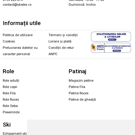
contact@skates.ro
Duminică: închis
Informații utile
Politica de utilizare
Termeni și condiții
Cookies
Livrare și plată
Prelucrarea datelor cu
Condiții de retur
caracter personal
ANPC
Role
Patinaj
Role adulți
Magazin patine
Role copii
Patine Fila
Role Fila
Patine Roces
Role Roces
Patine de gheață
Role Seba
Powerslide
Ski
Snowboard
Echipament ski
Magazin snowboard