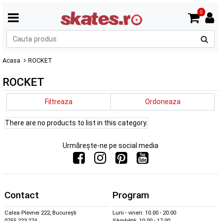
0
C
p
Acasa
ROCKET
ROCKET
Filtreaza
Ordoneaza
There are no products to list in this category.
Urmărește-ne pe social media
Contact
Program
Calea Plevnei 222, București
Luni - vineri: 10.00 - 20.00
0755 223 274
Sâmbătă: 10.00 - 17.00