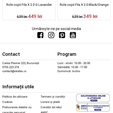
Role copii Fila X 2.0 G Lavander
Role copii Fila X 2.0 Black/Orange
449 lei
349 lei
639 lei
639 lei
Urmărește-ne pe social media
Contact
Program
Calea Plevnei 222, București
Luni - vineri: 10.00 - 20.00
0755 223 274
Sâmbătă: 10.00 - 17.00
contact@skates.ro
Duminică: închis
Informații utile
Politica de utilizare
Termeni și condiții
Cookies
Livrare și plată
Prelucrarea datelor cu
Condiții de retur
caracter personal
ANPC