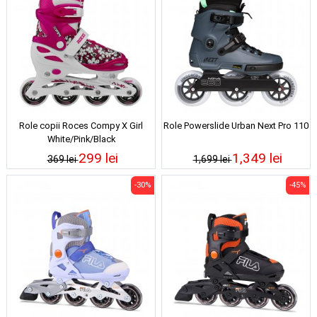
Role copii Roces Compy X Girl
Role Powerslide Urban Next Pro 110
White/Pink/Black
299 lei
1,349 lei
369 lei
1,699 lei
-30%
-45%