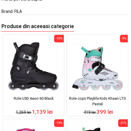
Brand:
FILA
Produse din aceeasi categorie
-10%
-5%
Role USD Aeon 60 Black
Role copii Playlife Kids Khaan LTD
Pastel
1,139 lei
399 lei
1,269 lei
419 lei
-19%
-21%