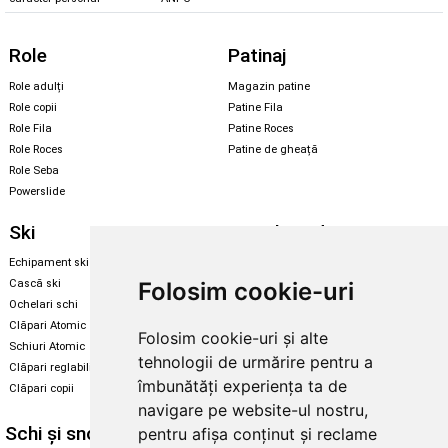
Role
Patinaj
Role adulți
Magazin patine
Role copii
Patine Fila
Role Fila
Patine Roces
Role Roces
Patine de gheață
Role Seba
Powerslide
Ski
Snowboard
Echipament ski
Magazin snowboard
Folosim cookie-uri
Cască ski
Echipament snowboard
Ochelari schi
Legături Rome SDS
Clăpari Atomic
Folosim cookie-uri și alte
Skate & longboard
Schiuri Atomic
tehnologii de urmărire pentru a
Clăpari reglabili
Santa Cruz
îmbunătăți experiența ta de
Clăpari copii
Enuff Skateboards
navigare pe website-ul nostru,
Schi și snowboard
Diverse
pentru afișa conținut și reclame