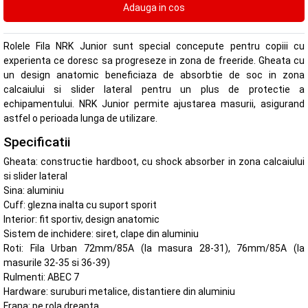
Rolele Fila NRK Junior sunt special concepute pentru copiii cu
experienta ce doresc sa progreseze in zona de freeride. Gheata cu
un design anatomic beneficiaza de absorbtie de soc in zona
calcaiului si slider lateral pentru un plus de protectie a
echipamentului. NRK Junior permite ajustarea masurii, asigurand
astfel o perioada lunga de utilizare.
Specificatii
Gheata: constructie hardboot, cu shock absorber in zona calcaiului
si slider lateral
Sina: aluminiu
Cuff: glezna inalta cu suport sporit
Interior: fit sportiv, design anatomic
Sistem de inchidere: siret, clape din aluminiu
Roti: Fila Urban 72mm/85A (la masura 28-31), 76mm/85A (la
masurile 32-35 si 36-39)
Rulmenti: ABEC 7
Hardware: suruburi metalice, distantiere din aluminiu
Frana: pe rola dreapta