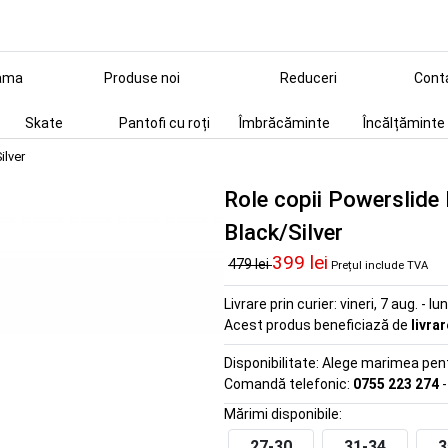
ama
Produse noi
Reduceri
Cont
Skate
Pantofi cu roți
Îmbrăcăminte
Încălțăminte
ilver
Role copii Powerslide
Black/Silver
399 lei
479 lei
Prețul include TVA
Livrare prin curier:
vineri, 7 aug. - lu
Acest produs beneficiază de
livra
Disponibilitate:
Alege marimea pentr
Comandă telefonic:
0755 223 274
-
Mărimi disponibile:
27-30
31-34
3