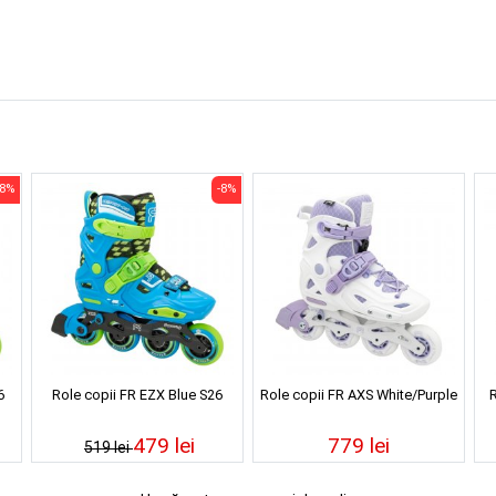
-8%
-8%
6
Role copii FR EZX Blue S26
Role copii FR AXS White/Purple
R
479 lei
779 lei
519 lei