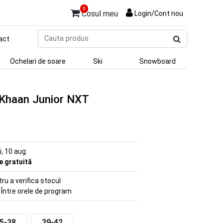
0
Cosul meu
Login/Cont nou
Cauta
act
produs
Ochelari de soare
Ski
Snowboard
 Khaan Junior NXT
ni, 10 aug.
re gratuită
u a verifica stocul
 Între orele de program
5-38
39-42