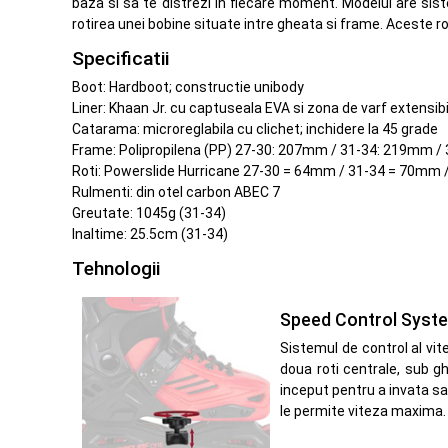
baza si sa te distrezi in fiecare moment. Modelul are sist
rotirea unei bobine situate intre gheata si frame. Aceste r
Specificatii
Boot: Hardboot; constructie unibody
Liner: Khaan Jr. cu captuseala EVA si zona de varf extensib
Catarama: microreglabila cu clichet; inchidere la 45 grade
Frame: Polipropilena (PP) 27-30: 207mm / 31-34: 219mm 
Roti: Powerslide Hurricane 27-30 = 64mm / 31-34 = 70mm 
Rulmenti: din otel carbon ABEC 7
Greutate: 1045g (31-34)
Inaltime: 25.5cm (31-34)
Tehnologii
Speed Control Syst
Sistemul de control al vit
doua roti centrale, sub gh
inceput pentru a invata sa 
le permite viteza maxima.