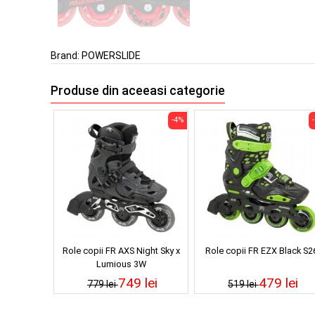
Brand:
POWERSLIDE
Produse din aceeasi categorie
-4%
Role copii FR AXS Night Sky x
Role copii FR EZX Black S2
Lumious 3W
749 lei
479 lei
779 lei
519 lei