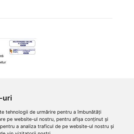
ată
retur
hi și snowboard
Diverse
-uri
ăcăminte schi și snowboard
Cum aleg rolele
i și ochelari de iarnă
Cum aleg ochelarii
lte tehnologii de urmărire pentru a îmbunătăți
i și ochelari Alpina
Ochelari de soare Oakley
re pe website-ul nostru, pentru afișa conținut și
lari Oakley
Ochelari de soare Alpina
lari Alpina
Intretinere manusi
pentru a analiza traficul de pe website-ul nostru și
e vin vizitatorii noștri.