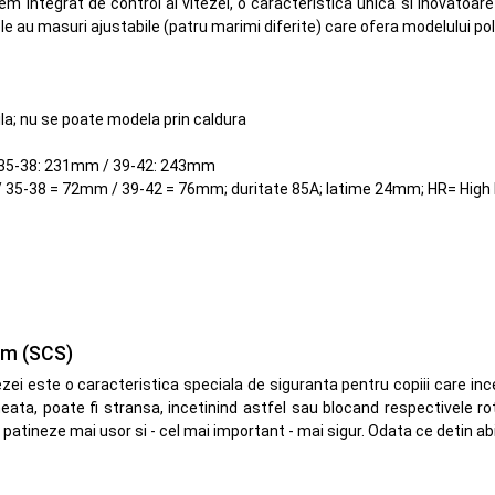
em integrat de control al vitezei, o caracteristica unica si inovatoare
ole au masuri ajustabile (patru marimi diferite) care ofera modelului p
ila; nu se poate modela prin caldura
/ 35-38: 231mm / 39-42: 243mm
/ 35-38 = 72mm / 39-42 = 76mm; duritate 85A; latime 24mm; HR= High
em (SCS)
ezei este o caracteristica speciala de siguranta pentru copiii care inc
eata, poate fi stransa, incetinind astfel sau blocand respectivele rot
patineze mai usor si - cel mai important - mai sigur. Odata ce detin abil