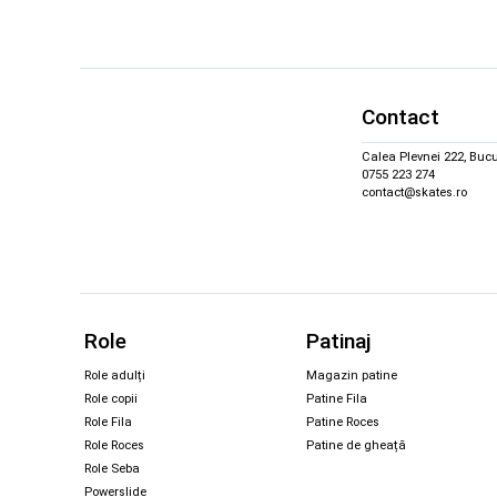
Contact
Calea Plevnei 222, Bucu
0755 223 274
contact@skates.ro
Role
Patinaj
Role adulți
Magazin patine
Role copii
Patine Fila
Role Fila
Patine Roces
Role Roces
Patine de gheață
Role Seba
Powerslide