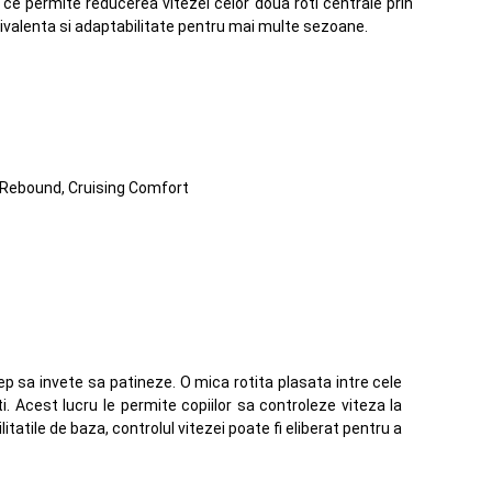
 ce permite reducerea vitezei celor doua roti centrale prin
olivalenta si adaptabilitate pentru mai multe sezoane.
 Rebound, Cruising Comfort
ep sa invete sa patineze. O mica rotita plasata intre cele
i. Acest lucru le permite copiilor sa controleze viteza la
itatile de baza, controlul vitezei poate fi eliberat pentru a