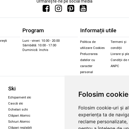
Urmărește-ne pe social media
Program
Informații utile
rești
Luni - vineri: 10.00 - 20.00
Politica de
Termeni și
Sâmbătă: 10.00 - 17.00
utilizare Cookies
condiții
Duminică: închis
Prelucrarea
Livrare și pl
datelor cu
Condiții de 
caracter
ANPC
personal
Sc
Ski
Snowboard
Folosim cookie
Îmbr
Echipament ski
Magazin snowboard
Cășt
Cască ski
Echipament snowboard
Folosim cookie-uri și a
Cășt
Ochelari schi
Legături Rome SDS
experiența ta de naviga
Oche
Clăpari Atomic
Skate & longboard
Oche
reclame personalizate, 
Schiuri Atomic
pentru a înțelege de und
Clăpari reglabili