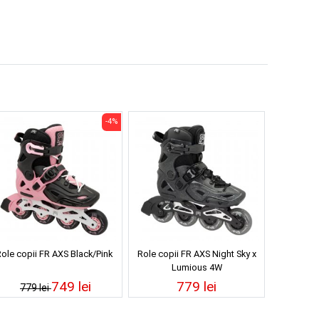
-4%
ole copii FR AXS Black/Pink
Role copii FR AXS Night Sky x
Lumious 4W
749 lei
779 lei
779 lei