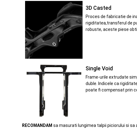
3D Casted
Proces de fabricatie de ina
rigiditatea,transferul de p
robuste, aceste piese obtin
Single Void
Frame-urile extrudate simp
duble. Indicele ca rigidita
poate fi compensat prin co
RECOMANDAM
sa masurati lungimea talpii piciorului si sa 