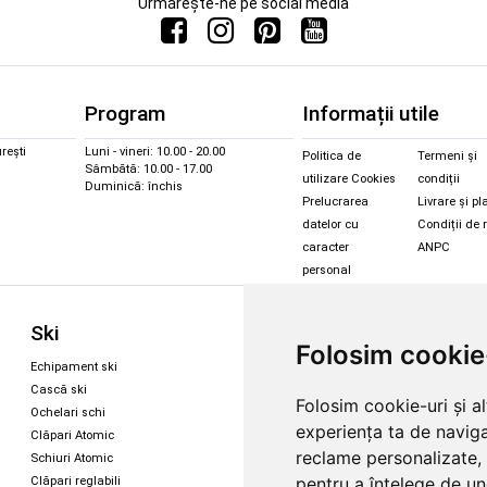
Urmărește-ne pe social media
Program
Informații utile
rești
Luni - vineri: 10.00 - 20.00
Politica de
Termeni și
Sâmbătă: 10.00 - 17.00
utilizare Cookies
condiții
Duminică: închis
Prelucrarea
Livrare și pl
datelor cu
Condiții de 
caracter
ANPC
personal
Sc
Ski
Snowboard
Folosim cookie
Îmbr
Echipament ski
Magazin snowboard
Cășt
Cască ski
Echipament snowboard
Folosim cookie-uri și a
Cășt
Ochelari schi
Legături Rome SDS
experiența ta de naviga
Oche
Clăpari Atomic
Skate & longboard
Oche
reclame personalizate, 
Schiuri Atomic
pentru a înțelege de und
Clăpari reglabili