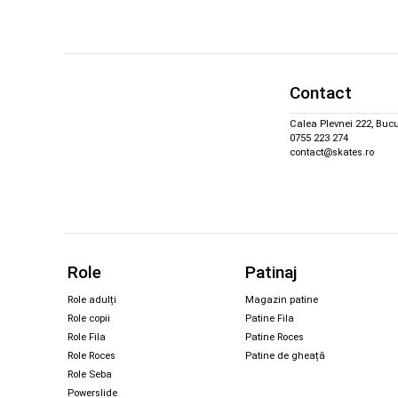
Contact
Calea Plevnei 222, Bucu
0755 223 274
contact@skates.ro
Role
Patinaj
Role adulți
Magazin patine
Role copii
Patine Fila
Role Fila
Patine Roces
Role Roces
Patine de gheață
Role Seba
Powerslide