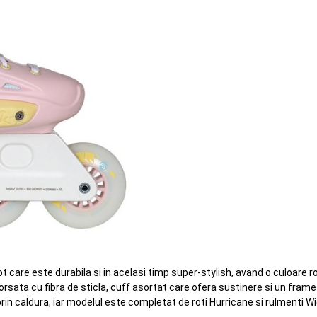
t care este durabila si in acelasi timp super-stylish, avand o culoare
nforsata cu fibra de sticla, cuff asortat care ofera sustinere si un fra
prin caldura, iar modelul este completat de roti Hurricane si rulmenti 