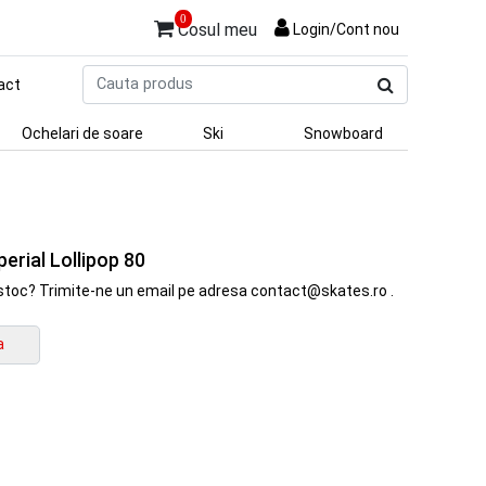
0
Cosul meu
Login/Cont nou
Cauta
act
produs
Ochelari de soare
Ski
Snowboard
erial Lollipop 80
in stoc? Trimite-ne un email pe adresa contact@skates.ro .