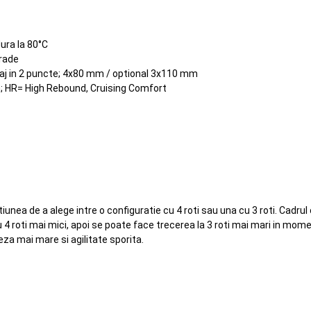
dura la 80°C
grade
taj in 2 puncte; 4x80 mm / optional 3x110 mm
; HR= High Rebound, Cruising Comfort
iunea de a alege intre o configuratie cu 4 roti sau una cu 3 roti. Cadrul co
 4 roti mai mici, apoi se poate face trecerea la 3 roti mai mari in mome
eza mai mare si agilitate sporita.