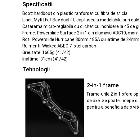
Specificatii
Boot: hardboot din plastic ranforsat cu fibra de sticla
Liner: Myfit Fat Boy dual fit, captuseala modelabila prin cal
Catarama micro-reglabila cu clichet cu inchidere la 45 de 
Frame: Powerslide Surface 2 in 1 din aluminiu ADC10; mon
Roti: Powerslide Hurricane 80mm / 85A cu latime de 24mm
Rulmenti: Wicked ABEC 7, otel carbon
Greutate: 1605g (41/42)
Inaltime: 31cm (41/42)
Tehnologii
2-in-1 frame
Frame-urile 2 in 1 ofera opt
de axe. Se poate incepe cu
pentru a beneficia de o vit