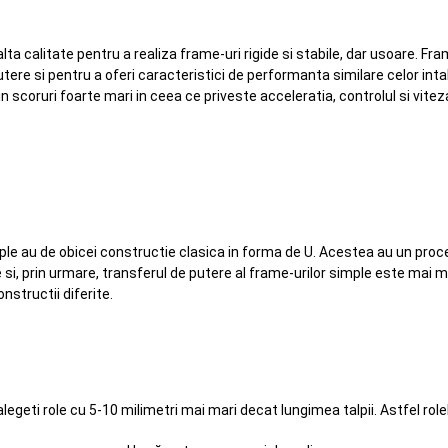
lta calitate pentru a realiza frame-uri rigide si stabile, dar usoare. F
utere si pentru a oferi caracteristici de performanta similare celor inta
 scoruri foarte mari in ceea ce priveste acceleratia, controlul si vitez
le au de obicei constructie clasica in forma de U. Acestea au un proce
te si, prin urmare, transferul de putere al frame-urilor simple este mai
nstructii diferite.
alegeti role cu 5-10 milimetri mai mari decat lungimea talpii. Astfel role