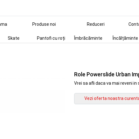
ama
Produse noi
Reduceri
Cont
Skate
Pantofi cu roți
Îmbrăcăminte
Încălțăminte
Role Powerslide Urban Imp
Vrei sa afli daca va mai reveni 