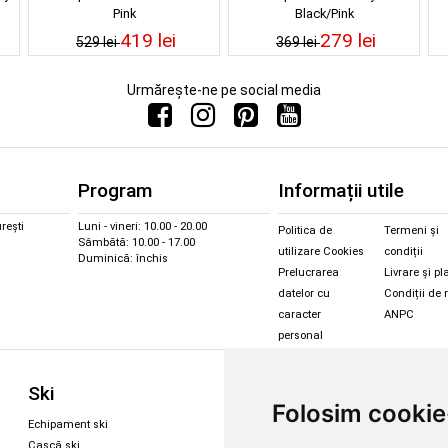
Pink
Black/Pink
419 lei
279 lei
529 lei
369 lei
Urmărește-ne pe social media
Program
Informații utile
rești
Luni - vineri: 10.00 - 20.00
Politica de
Termeni și
Sâmbătă: 10.00 - 17.00
utilizare Cookies
condiții
Duminică: închis
Prelucrarea
Livrare și pl
datelor cu
Condiții de 
caracter
ANPC
personal
Sc
Ski
Snowboard
Folosim cookie
Îmbr
Echipament ski
Magazin snowboard
Cășt
Cască ski
Echipament snowboard