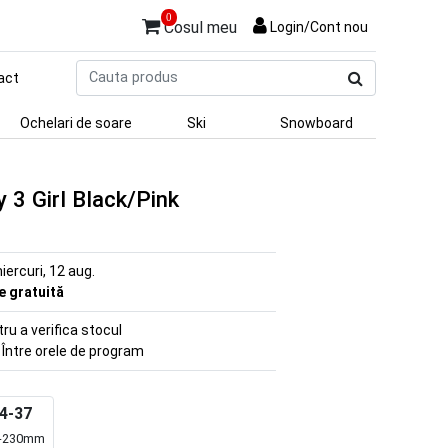
0
Cosul meu
Login/Cont nou
Cauta
act
produs
Ochelari de soare
Ski
Snowboard
 3 Girl Black/Pink
iercuri, 12 aug.
re gratuită
u a verifica stocul
 Între orele de program
4-37
-230mm