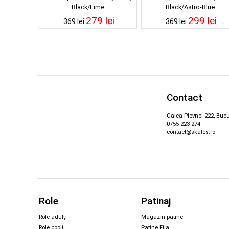
Black/Lime
Black/Astro-Blue
279 lei
299 lei
369 lei
369 lei
Contact
Calea Plevnei 222, Bucu
0755 223 274
contact@skates.ro
Role
Patinaj
Role adulți
Magazin patine
Role copii
Patine Fila