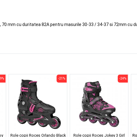
, 70 mm cu duritatea 82A pentru masurile 30-33 / 34-37 si 72mm cu d
19%
-21%
-24%
oy
Role copii Roces Orlando Black
Role copii Roces Jokey 3 Girl
Ro