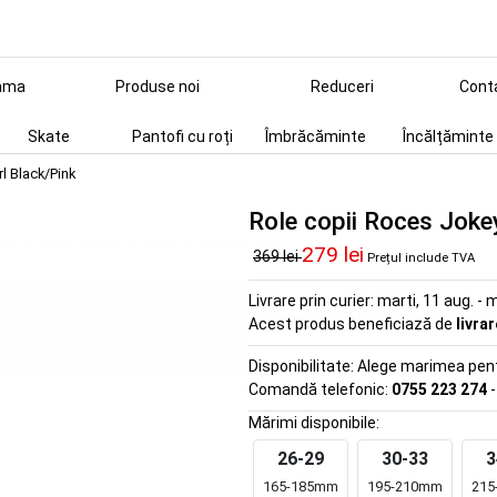
ama
Produse noi
Reduceri
Cont
Skate
Pantofi cu roți
Îmbrăcăminte
Încălțăminte
l Black/Pink
Role copii Roces Jokey
279 lei
369 lei
Prețul include TVA
Livrare prin curier:
marti, 11 aug. - m
Acest produs beneficiază de
livra
Disponibilitate:
Alege marimea pentr
Comandă telefonic:
0755 223 274
-
Mărimi disponibile:
26-29
30-33
3
165-185mm
195-210mm
215