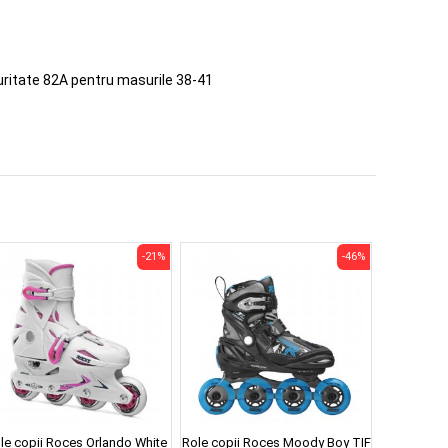
uritate 82A pentru masurile 38-41
-21%
-46%
le copii Roces Orlando White
Role copii Roces Moody Boy TIF