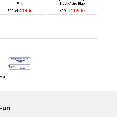
Pink
Black/Astro Blue
419 lei
269 lei
529 lei
499 lei
ată
retur
hi și snowboard
Diverse
-uri
ăcăminte schi și snowboard
Cum aleg rolele
i și ochelari de iarnă
Cum aleg ochelarii