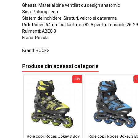
Gheata: Material bine ventilat cu design anatomic
Sina: Polipropilena
Sistem de inchidere: Sireturi, velcro si catarama
Roti: Roces 64mm cu duritatea 82 A pentru masurile 26-29
Rulmenti: ABEC 3
Frana: Pe rola
Brand:
ROCES
Produse din aceeasi categorie
-24%
-
Role copii Roces Jokey 3 Boy
Role copii Roces Jokey 3 B