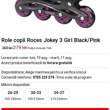
Role copii Roces Jokey 3 Girl Black/Pink
279 lei
369 lei
Prețul include TVA
Livrare prin curier:
luni, 10 aug. - marti, 11 aug.
Acest produs beneficiază de
livrare gratuită
Disponibilitate:
Alege marimea pentru a verifica stocul
Comandă telefonic:
0755 223 274
- Între orele de program
Mărimi disponibile:
26-29
30-33
34-37
165-185mm
195-210mm
215-230mm