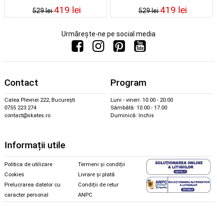
419 lei
419 lei
529 lei
529 lei
Urmărește-ne pe social media
Contact
Program
Calea Plevnei 222, București
Luni - vineri: 10.00 - 20.00
0755 223 274
Sâmbătă: 10.00 - 17.00
contact@skates.ro
Duminică: închis
Informații utile
Politica de utilizare
Termeni și condiții
Cookies
Livrare și plată
Prelucrarea datelor cu
Condiții de retur
caracter personal
ANPC