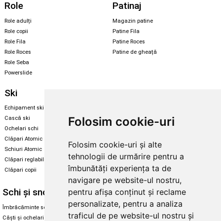
Role
Patinaj
Role adulți
Magazin patine
Role copii
Patine Fila
Role Fila
Patine Roces
Role Roces
Patine de gheață
Role Seba
Powerslide
Ski
Snowboard
Echipament ski
Magazin snowboard
Folosim cookie-uri
Cască ski
Echipament snowboard
Ochelari schi
Legături Rome SDS
Clăpari Atomic
Folosim cookie-uri și alte
Skate & longboard
Schiuri Atomic
tehnologii de urmărire pentru a
Clăpari reglabili
Santa Cruz
îmbunătăți experiența ta de
Clăpari copii
Enuff Skateboards
navigare pe website-ul nostru,
Schi și snowboard
Diverse
pentru afișa conținut și reclame
personalizate, pentru a analiza
Îmbrăcăminte schi și snowboard
Cum aleg rolele
traficul de pe website-ul nostru și
Căști și ochelari de iarnă
Cum aleg ochelarii