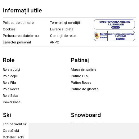
Informații utile
Politica de utilizare
Termeni și condiții
Cookies
Livrare și plată
Prelucrarea datelor cu
Condiții de retur
caracter personal
ANPC
Role
Patinaj
Role adulți
Magazin patine
Role copii
Patine Fila
Role Fila
Patine Roces
Role Roces
Patine de gheață
Role Seba
Powerslide
Ski
Snowboard
Echipament ski
Magazin snowboard
Cască ski
Echipament snowboard
Ochelari schi
Legături Rome SDS