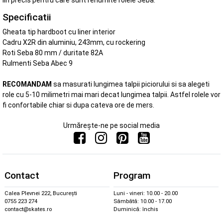
lin precis pentru care sunt renumite rolele Seba.
Specificatii
Gheata tip hardboot cu liner interior
Cadru X2R din aluminiu, 243mm, cu rockering
Roti Seba 80 mm / duritate 82A
Rulmenti Seba Abec 9
RECOMANDAM
sa masurati lungimea talpii piciorului si sa alegeti
role cu 5-10 milimetri mai mari decat lungimea talpii. Astfel rolele vor
fi confortabile chiar si dupa cateva ore de mers.
Urmărește-ne pe social media
Contact
Program
Calea Plevnei 222, București
Luni - vineri: 10.00 - 20.00
0755 223 274
Sâmbătă: 10.00 - 17.00
contact@skates.ro
Duminică: închis