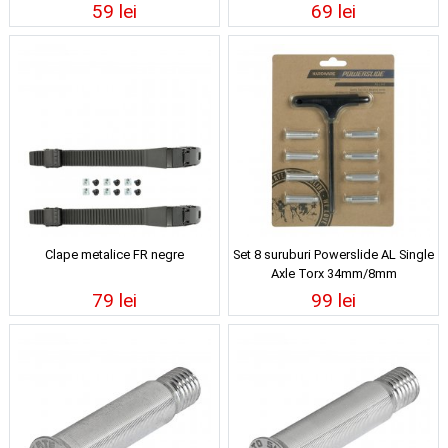
59 lei
69 lei
Clape metalice FR negre
Set 8 suruburi Powerslide AL Single
Axle Torx 34mm/8mm
79 lei
99 lei