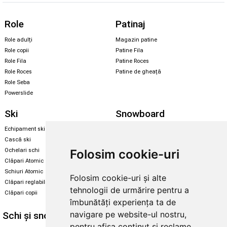
Role
Patinaj
Role adulți
Magazin patine
Role copii
Patine Fila
Role Fila
Patine Roces
Role Roces
Patine de gheață
Role Seba
Powerslide
Ski
Snowboard
Echipament ski
Magazin snowboard
Cască ski
Echipament snowboard
Folosim cookie-uri
Ochelari schi
Legături Rome SDS
Clăpari Atomic
Skate & longboard
Schiuri Atomic
Folosim cookie-uri și alte
Clăpari reglabili
Santa Cruz
tehnologii de urmărire pentru a
Clăpari copii
Enuff Skateboards
îmbunătăți experiența ta de
navigare pe website-ul nostru,
Schi și snowboard
Diverse
pentru afișa conținut și reclame