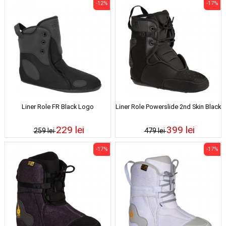
-12%
-17%
Liner Role FR Black Logo
Liner Role Powerslide 2nd Skin Black
229 lei
399 lei
259 lei
479 lei
-17%
-17%