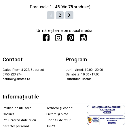
Produsele
1
-
48
(din
78
produse)
1
2
Urmărește-ne pe social media
Contact
Program
Calea Plevnei 222, București
Luni - vineri: 10.00 - 20.00
0755 223 274
Sâmbătă: 10.00 - 17.00
contact@skates.ro
Duminică: închis
Informații utile
Politica de utilizare
Termeni și condiții
Cookies
Livrare și plată
Prelucrarea datelor cu
Condiții de retur
caracter personal
ANPC