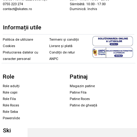
0755 223 274
Sâmbătă: 10.00 - 17.00
contact@skates.ro
Duminică: închis
Informații utile
Politica de utilizare
Termeni și condiții
Cookies
Livrare și plată
Prelucrarea datelor cu
Condiții de retur
caracter personal
ANPC
Role
Patinaj
Role adulți
Magazin patine
Role copii
Patine Fila
Role Fila
Patine Roces
Role Roces
Patine de gheață
Role Seba
Powerslide
Ski
Snowboard