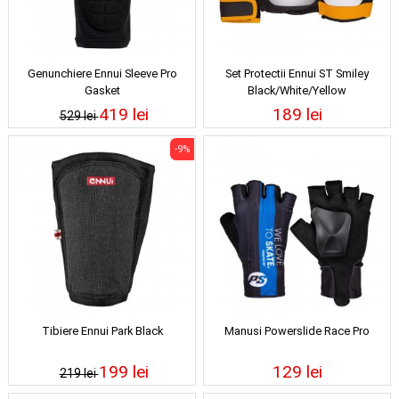
Genunchiere Ennui Sleeve Pro
Set Protectii Ennui ST Smiley
Gasket
Black/White/Yellow
419 lei
189 lei
529 lei
-9%
Tibiere Ennui Park Black
Manusi Powerslide Race Pro
199 lei
129 lei
219 lei