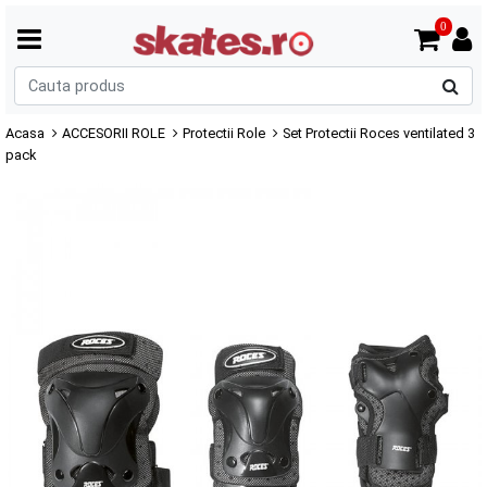
0
C
p
Acasa
ACCESORII ROLE
Protectii Role
Set Protectii Roces ventilated 3
pack