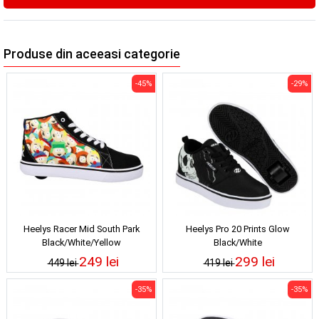
Produse din aceeasi categorie
-45%
-29%
Heelys Racer Mid South Park
Heelys Pro 20 Prints Glow
Black/White/Yellow
Black/White
249 lei
299 lei
449 lei
419 lei
-35%
-35%