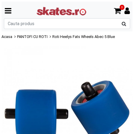
0
C
p
Acasa
PANTOFI CU ROTI
Roti Heelys Fats Wheels Abec 5 Blue