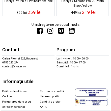
Heelys Pro 20 X2 White/Prism Pink
Heelys x Minions Pro 20 Prints
Black/Yellow
259 lei
219 lei
399 lei
449 lei
Urmărește-ne pe social media
Contact
Program
Calea Plevnei 222, București
Luni - vineri: 10.00 - 20.00
0755 223 274
Sâmbătă: 10.00 - 17.00
contact@skates.ro
Duminică: închis
Informații utile
Politica de utilizare
Termeni și condiții
Cookies
Livrare și plată
Prelucrarea datelor cu
Condiții de retur
caracter personal
ANPC