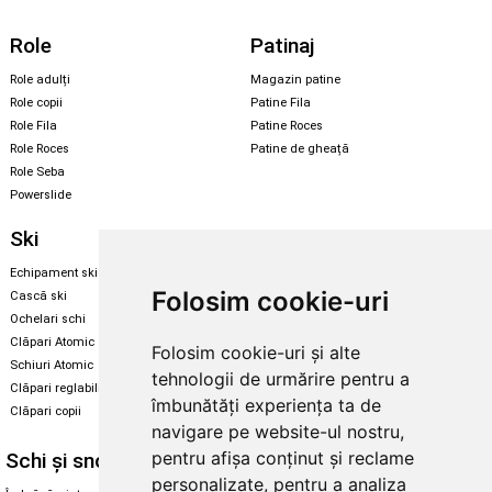
Role
Patinaj
Role adulți
Magazin patine
Role copii
Patine Fila
Role Fila
Patine Roces
Role Roces
Patine de gheață
Role Seba
Powerslide
Ski
Snowboard
Echipament ski
Magazin snowboard
Folosim cookie-uri
Cască ski
Echipament snowboard
Ochelari schi
Legături Rome SDS
Clăpari Atomic
Folosim cookie-uri și alte
Skate & longboard
Schiuri Atomic
tehnologii de urmărire pentru a
Clăpari reglabili
Santa Cruz
îmbunătăți experiența ta de
Clăpari copii
Enuff Skateboards
navigare pe website-ul nostru,
pentru afișa conținut și reclame
Schi și snowboard
Diverse
personalizate, pentru a analiza