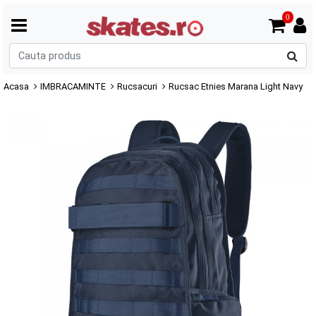
0
C
p
Acasa
IMBRACAMINTE
Rucsacuri
Rucsac Etnies Marana Light Navy