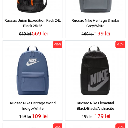
Rucsac Union Expedition Pack 24L
Rucsac Nike Heritage Smoke
Black 25/26
Grey/White
569 lei
139 lei
819 lei
169 lei
-36%
-10%
Rucsac Nike Heritage World
Rucsac Nike Elemental
Indigo/White
Black/Black/Anthracite
109 lei
179 lei
169 lei
199 lei
-36%
-22%