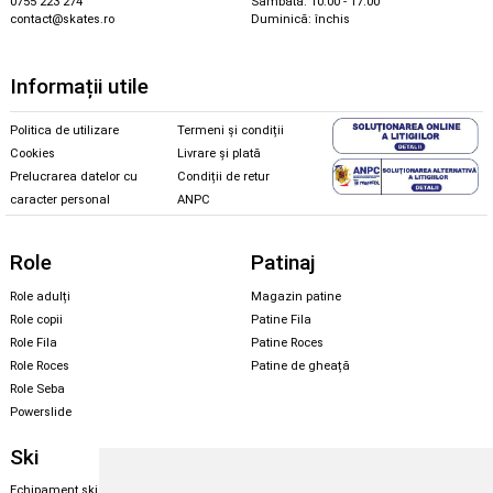
0755 223 274
Sâmbătă: 10.00 - 17.00
contact@skates.ro
Duminică: închis
Informații utile
Politica de utilizare
Termeni și condiții
Cookies
Livrare și plată
Prelucrarea datelor cu
Condiții de retur
caracter personal
ANPC
Role
Patinaj
Role adulți
Magazin patine
Role copii
Patine Fila
Role Fila
Patine Roces
Role Roces
Patine de gheață
Role Seba
Powerslide
Ski
Snowboard
Echipament ski
Magazin snowboard