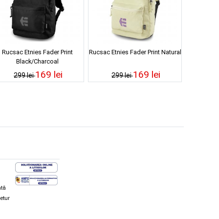
Rucsac Etnies Fader Print
Rucsac Etnies Fader Print Natural
Black/Charcoal
169 lei
169 lei
299 lei
299 lei
ată
retur