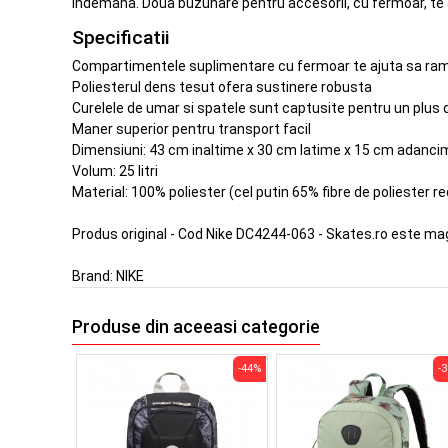
indemana. Doua buzunare pentru accesorii, cu fermoar, te aj
Specificatii
Compartimentele suplimentare cu fermoar te ajuta sa ramai
Poliesterul dens tesut ofera sustinere robusta
Curelele de umar si spatele sunt captusite pentru un plus 
Maner superior pentru transport facil
Dimensiuni: 43 cm inaltime x 30 cm latime x 15 cm adanci
Volum: 25 litri
Material: 100% poliester (cel putin 65% fibre de poliester re
Produs original - Cod Nike DC4244-063 - Skates.ro este ma
Brand:
NIKE
Produse din aceeasi categorie
-44%
-