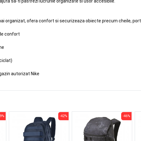
uta sa-ti pastrezi lucrurile organizate si usor accesibile.
 organizat, ofera confort si securizeaza obiecte precum cheile, porto
de confort
me
ciclat)
gazin autorizat Nike
39%
-42%
-46%