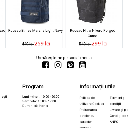
Dead
Rucsac Etnies Marana Light Navy
Rucsac Nitro Nikuro Forged
Camo
259 lei
299 lei
449 lei
549 lei
Urmărește-ne pe social media
Program
Informații utile
rești
Luni - vineri: 10.00 - 20.00
Politica de
Termeni și
Sâmbătă: 10.00 - 17.00
utilizare Cookies
condiții
Duminică: închis
Prelucrarea
Livrare și pl
datelor cu
Condiții de 
caracter
ANPC
personal