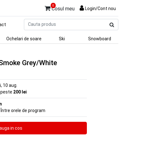
0
Cosul meu
Login/Cont nou
Cauta
act
produs
Ochelari de soare
Ski
Snowboard
 Smoke Grey/White
ni, 10 aug.
e peste
200 lei
n
 Între orele de program