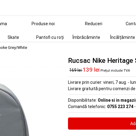
ama
Produse noi
Reduceri
Cont
Skate
Pantofi cu roți
Îmbrăcăminte
Încălțăminte
moke Grey/White
Rucsac Nike Heritage
139 lei
169 lei
Prețul include TVA
Livrare prin curier:
vineri, 7 aug. - lu
Livrare gratuită pentru comenzi d
Disponibilitate:
Online si in magazi
Comandă telefonic:
0755 223 274
-