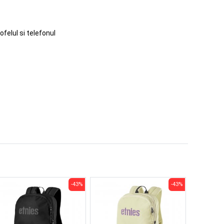
felul si telefonul
-43%
-43%