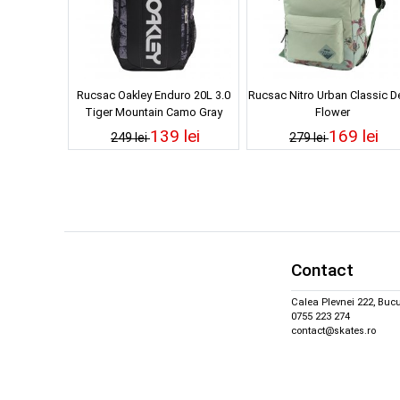
Rucsac Oakley Enduro 20L 3.0
Rucsac Nitro Urban Classic 
Tiger Mountain Camo Gray
Flower
139 lei
169 lei
249 lei
279 lei
Contact
Calea Plevnei 222, Bucu
0755 223 274
contact@skates.ro