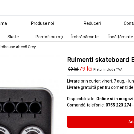
ama
Produse noi
Reduceri
Cont
Skate
Pantofi cu roți
Îmbrăcăminte
Încălțăminte
Birdhouse Abec5 Grey
Rulmenti skateboard 
79 lei
89 lei
Prețul include TVA
Livrare prin curier:
vineri, 7 aug. - lu
Livrare gratuită pentru comenzi d
Disponibilitate:
Online si in magazi
Comandă telefonic:
0755 223 274
-