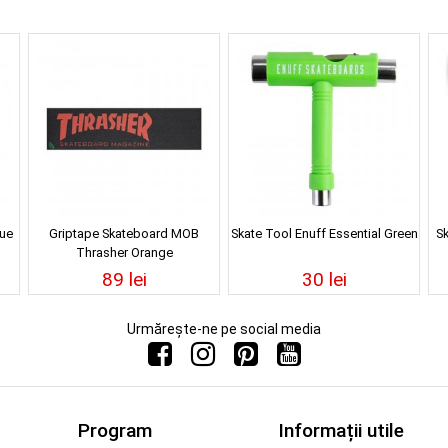
lue
Griptape Skateboard MOB
Skate Tool Enuff Essential Green
Sk
Thrasher Orange
89 lei
30 lei
Urmărește-ne pe social media
Program
Informații utile