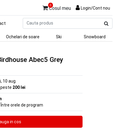
0
Cosul meu
Login/Cont nou
Cauta
act
produs
Ochelari de soare
Ski
Snowboard
Birdhouse Abec5 Grey
ni, 10 aug.
e peste
200 lei
n
 Între orele de program