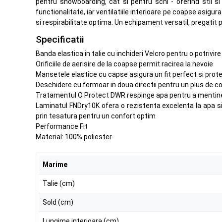
pentru snowboarding, cat si pentru schi - oferind stil s
functionalitate, iar ventilatiile interioare pe coapse asi
si respirabilitate optima. Un echipament versatil, pregatit
Specificatii
Banda elastica in talie cu inchideri Velcro pentru o potrivir
Orificiile de aerisire de la coapse permit racirea la nevoie
Mansetele elastice cu capse asigura un fit perfect si prote
Deschidere cu fermoar in doua directii pentru un plus de co
Tratamentul O Protect DWR respinge apa pentru a mentine 
Laminatul FNDry10K ofera o rezistenta excelenta la apa si p
prin tesatura pentru un confort optim
Performance Fit
Material: 100% poliester
Marime
Talie (cm)
Sold (cm)
Lungime interioara (cm)