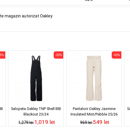
ste magazin autorizat Oakley
35%
-20%
-43%
IB
Salopeta Oakley TNP Shell BIB
Pantaloni Oakley Jasmine
S
Blackout 23/24
Insulated Mist/Pebble 25/26
1,019 lei
549 lei
1,279 lei
969 lei