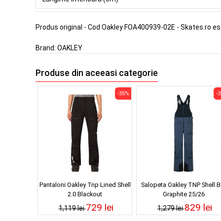
Produs original - Cod Oakley FOA400939-02E - Skates.ro e
Brand:
OAKLEY
Produse din aceeasi categorie
-35%
-
Pantaloni Oakley Tnp Lined Shell
Salopeta Oakley TNP Shell B
2.0 Blackout
Graphite 25/26
729 lei
829 lei
1,119 lei
1,279 lei