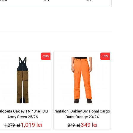
-20%
-59%
alopeta Oakley TNP Shell BIB
Pantaloni Oakley Divisional Cargo
Army Green 25/26
Burnt Orange 23/24
1,019 lei
349 lei
1,279 lei
849 lei