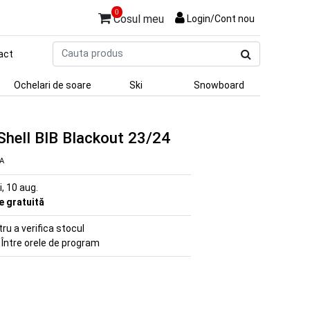
0
Cosul meu
Login/Cont nou
Cauta
act
produs
Ochelari de soare
Ski
Snowboard
Shell BIB Blackout 23/24
VA
ni, 10 aug.
re gratuită
u a verifica stocul
 Între orele de program