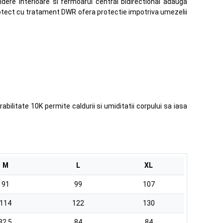
dere interioare si fermoarul central bidirectional adauga
Protect cu tratament DWR ofera protectie impotriva umezelii
bilitate 10K permite caldurii si umiditatii corpului sa iasa
M
L
XL
91
99
107
114
122
130
82.5
84
84