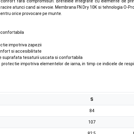
i confort fara compromisuri. Bretelele integrate cu elemente de prin
gura racire atunci cand ai nevoie. Membrana FN Dry 10K si tehnologia O-
 pentru orice provocare pe munte.
e confortabila
ctie impotriva zapezii
nfort si accesibilitate
suprafata tesaturii uscata si confortabila
rotectie impotriva elementelor de iarna, in timp ce indicele de respira
S
84
107
82.5