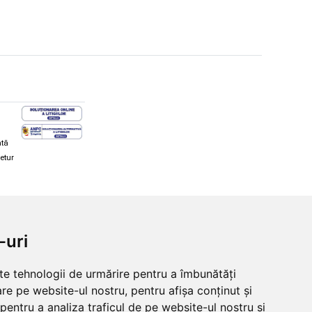
ată
retur
hi și snowboard
Diverse
-uri
ăcăminte schi și snowboard
Cum aleg rolele
i și ochelari de iarnă
Cum aleg ochelarii
lte tehnologii de urmărire pentru a îmbunătăți
i și ochelari Alpina
Ochelari de soare Oakley
re pe website-ul nostru, pentru afișa conținut și
lari Oakley
Ochelari de soare Alpina
lari Alpina
Intretinere manusi
pentru a analiza traficul de pe website-ul nostru și