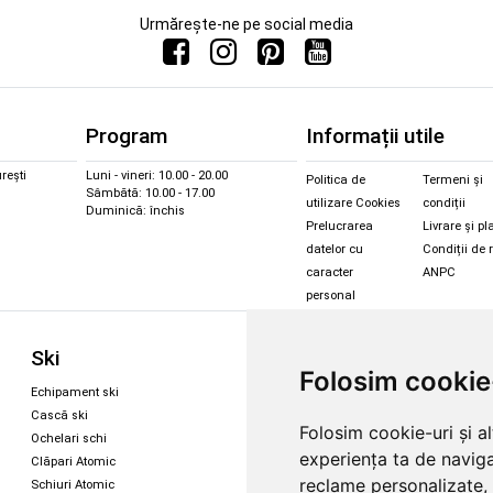
Urmărește-ne pe social media
Program
Informații utile
rești
Luni - vineri: 10.00 - 20.00
Politica de
Termeni și
Sâmbătă: 10.00 - 17.00
utilizare Cookies
condiții
Duminică: închis
Prelucrarea
Livrare și pl
datelor cu
Condiții de 
caracter
ANPC
personal
Sc
Ski
Snowboard
Folosim cookie
Îmbr
Echipament ski
Magazin snowboard
Cășt
Cască ski
Echipament snowboard
Folosim cookie-uri și a
Cășt
Ochelari schi
Legături Rome SDS
experiența ta de naviga
Oche
Clăpari Atomic
Skate & longboard
Oche
reclame personalizate, 
Schiuri Atomic