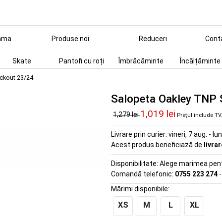
ama
Produse noi
Reduceri
Cont
Skate
Pantofi cu roți
Îmbrăcăminte
Încălțăminte
ackout 23/24
Salopeta Oakley TNP 
1,019 lei
1,279 lei
Prețul include T
Livrare prin curier:
vineri, 7 aug. - lu
Acest produs beneficiază de
livra
Disponibilitate:
Alege marimea pentr
Comandă telefonic:
0755 223 274
-
Mărimi disponibile:
XS
M
L
XL