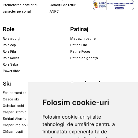
Prelucrarea datelor cu
Condiții de retur
caracter personal
ANPC
Role
Patinaj
Role adulți
Magazin patine
Role copii
Patine Fila
Role Fila
Patine Roces
Role Roces
Patine de gheață
Role Seba
Powerslide
Ski
Snowboard
Echipament ski
Magazin snowboard
Cască ski
Echipament snowboard
Folosim cookie-uri
Ochelari schi
Legături Rome SDS
Clăpari Atomic
Folosim cookie-uri și alte
Skate & longboard
Schiuri Atomic
tehnologii de urmărire pentru a
Clăpari reglabili
Santa Cruz
îmbunătăți experiența ta de
Clăpari copii
Enuff Skateboards