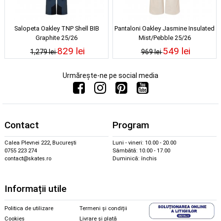
Salopeta Oakley TNP Shell BIB
Pantaloni Oakley Jasmine Insulated
Graphite 25/26
Mist/Pebble 25/26
829 lei
549 lei
1,279 lei
969 lei
Urmărește-ne pe social media
Contact
Program
Calea Plevnei 222, București
Luni - vineri: 10.00 - 20.00
0755 223 274
Sâmbătă: 10.00 - 17.00
contact@skates.ro
Duminică: închis
Informații utile
Politica de utilizare
Termeni și condiții
Cookies
Livrare și plată