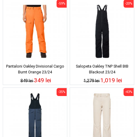
-59%
-20%
Pantaloni Oakley Divisional Cargo
Salopeta Oakley TNP Shell BIB
Burnt Orange 23/24
Blackout 23/24
349 lei
1,019 lei
849 lei
1,279 lei
-35%
-43%