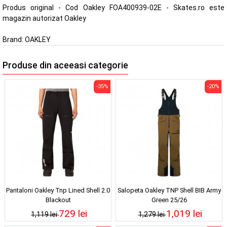
Produs original - Cod Oakley FOA400939-02E - Skates.ro este
magazin autorizat Oakley
Brand:
OAKLEY
Produse din aceeasi categorie
-35%
-20%
Pantaloni Oakley Tnp Lined Shell 2.0
Salopeta Oakley TNP Shell BIB Army
Blackout
Green 25/26
729 lei
1,019 lei
1,119 lei
1,279 lei