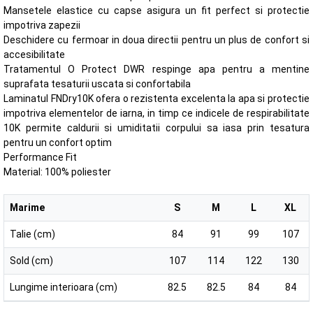
Mansetele elastice cu capse asigura un fit perfect si protectie
impotriva zapezii
Deschidere cu fermoar in doua directii pentru un plus de confort si
accesibilitate
Tratamentul O Protect DWR respinge apa pentru a mentine
suprafata tesaturii uscata si confortabila
Laminatul FNDry10K ofera o rezistenta excelenta la apa si protectie
impotriva elementelor de iarna, in timp ce indicele de respirabilitate
10K permite caldurii si umiditatii corpului sa iasa prin tesatura
pentru un confort optim
Performance Fit
Material: 100% poliester
Marime
S
M
L
XL
Talie (cm)
84
91
99
107
Sold (cm)
107
114
122
130
Lungime interioara (cm)
82.5
82.5
84
84