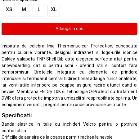
XS
M
L
XL
Inspirata de celebra linie Thermonuclear Protection, cunoscuta
pentru culorile vibrante, designul indraznet si logo-urile iconice
Oakley, salopeta TNP Shell Bib este alegerea perfecta atat pentru
snowboarding, cat si pentru schi - oferind stil si confort fara
compromisuri. Bretelele integrate cu elemente de prindere
interioare si fermoarul central bidirectional adauga functionalitate,
iar ventilatiile interioare pe coapse asigura racire atunci cand ai
nevoie. Membrana FN Dry 10K si tehnologia O-Protect cu tratament
DWR ofera protectie impotriva umezelii si respirabilitate optima. Un
echipament versatil, pregatit pentru orice provocare pe munte.
Specificatii
Banda elastica in talie cu inchideri Velcro pentru o potrivire
confortabila
Orificiile de aerisire de la coapse permit racirea la nevoie