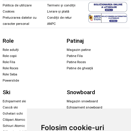
Politica de utilizare
Termeni și condiții
Cookies
Livrare și plată
Prelucrarea datelor cu
Condiții de retur
caracter personal
ANPC
Role
Patinaj
Role adulți
Magazin patine
Role copii
Patine Fila
Role Fila
Patine Roces
Role Roces
Patine de gheață
Role Seba
Powerslide
Ski
Snowboard
Echipament ski
Magazin snowboard
Cască ski
Echipament snowboard
Ochelari schi
Legături Rome SDS
Clăpari Atomic
Skate & longboard
Folosim cookie-uri
Schiuri Atomic