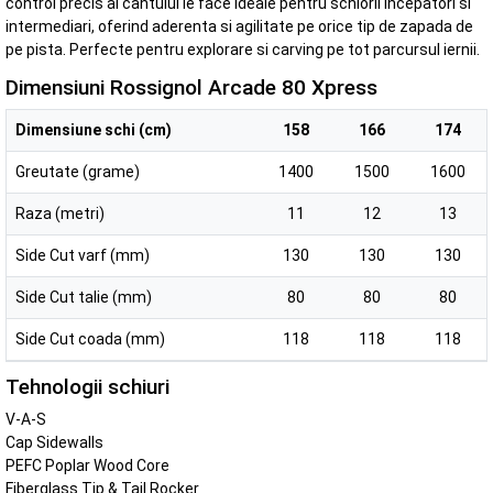
control precis al cantului le face ideale pentru schiorii incepatori si
intermediari, oferind aderenta si agilitate pe orice tip de zapada de
pe pista. Perfecte pentru explorare si carving pe tot parcursul iernii.
Dimensiuni Rossignol Arcade 80 Xpress
Dimensiune schi (cm)
158
166
174
Greutate (grame)
1400
1500
1600
Raza (metri)
11
12
13
Side Cut varf (mm)
130
130
130
Side Cut talie (mm)
80
80
80
Side Cut coada (mm)
118
118
118
Tehnologii schiuri
V-A-S
Cap Sidewalls
PEFC Poplar Wood Core
Fiberglass
Tip & Tail Rocker