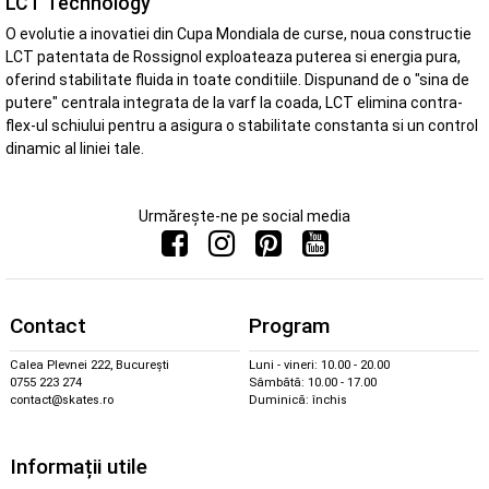
LCT Technology
O evolutie a inovatiei din Cupa Mondiala de curse, noua constructie
LCT patentata de Rossignol exploateaza puterea si energia pura,
oferind stabilitate fluida in toate conditiile. Dispunand de o "sina de
putere" centrala integrata de la varf la coada, LCT elimina contra-
flex-ul schiului pentru a asigura o stabilitate constanta si un control
dinamic al liniei tale.
Urmărește-ne pe social media
Contact
Program
Calea Plevnei 222, București
Luni - vineri: 10.00 - 20.00
0755 223 274
Sâmbătă: 10.00 - 17.00
contact@skates.ro
Duminică: închis
Informații utile