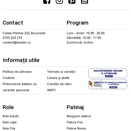
Contact
Program
Calea Plevnei 222, București
Luni - vineri: 10.00 - 20.00
0755 223 274
Sâmbătă: 10.00 - 17.00
contact@skates.ro
Duminică: închis
Informații utile
Politica de utilizare
Termeni și condiții
Cookies
Livrare și plată
Prelucrarea datelor cu
Condiții de retur
caracter personal
ANPC
Role
Patinaj
Role adulți
Magazin patine
Role copii
Patine Fila
Role Fila
Patine Roces