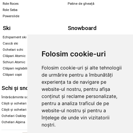
Role Roces
Patine de gheață
Role Seba
Powerslide
Ski
Snowboard
Echipament ski
Magazin snowboard
Cască ski
Echipament snowboard
Ochelari schi
Legături Rome SDS
Folosim cookie-uri
Clăpari Atomic
Skate & longboard
Schiuri Atomic
Folosim cookie-uri și alte tehnologii
Clăpari reglabili
Santa Cruz
de urmărire pentru a îmbunătăți
Clăpari copii
Enuff Skateboards
experiența ta de navigare pe
Schi și snowboard
Diverse
website-ul nostru, pentru afișa
conținut și reclame personalizate,
Îmbrăcăminte schi și snowboard
Cum aleg rolele
pentru a analiza traficul de pe
Căști și ochelari de iarnă
Cum aleg ochelarii
website-ul nostru și pentru a
Căști și ochelari Alpina
Ochelari de soare Oakley
Ochelari Oakley
Ochelari de soare Alpina
înțelege de unde vin vizitatorii
Ochelari Alpina
Intretinere manusi
noștri.