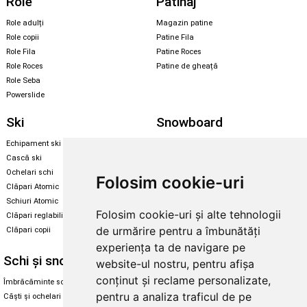
Role
Patinaj
Role adulți
Magazin patine
Role copii
Patine Fila
Role Fila
Patine Roces
Role Roces
Patine de gheață
Role Seba
Powerslide
Ski
Snowboard
Echipament ski
Magazin snowboard
Cască ski
Echipament snowboard
Ochelari schi
Legături Rome SDS
Folosim cookie-uri
Clăpari Atomic
Skate & longboard
Schiuri Atomic
Folosim cookie-uri și alte tehnologii
Clăpari reglabili
Santa Cruz
de urmărire pentru a îmbunătăți
Clăpari copii
Enuff Skateboards
experiența ta de navigare pe
Schi și snowboard
Diverse
website-ul nostru, pentru afișa
conținut și reclame personalizate,
Îmbrăcăminte schi și snowboard
Cum aleg rolele
pentru a analiza traficul de pe
Căști și ochelari de iarnă
Cum aleg ochelarii