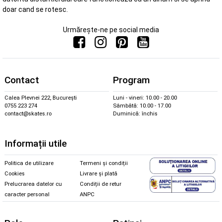
doar cand se rotesc.
Urmărește-ne pe social media
Contact
Program
Calea Plevnei 222, București
Luni - vineri: 10.00 - 20.00
0755 223 274
Sâmbătă: 10.00 - 17.00
contact@skates.ro
Duminică: închis
Informații utile
Politica de utilizare
Termeni și condiții
Cookies
Livrare și plată
Prelucrarea datelor cu
Condiții de retur
caracter personal
ANPC