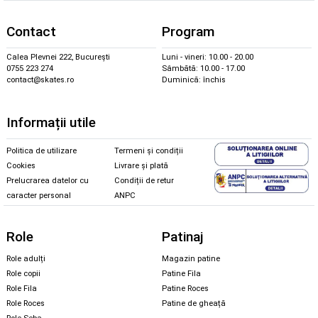
Contact
Program
Calea Plevnei 222, București
Luni - vineri: 10.00 - 20.00
0755 223 274
Sâmbătă: 10.00 - 17.00
contact@skates.ro
Duminică: închis
Informații utile
Politica de utilizare
Termeni și condiții
Cookies
Livrare și plată
Prelucrarea datelor cu
Condiții de retur
caracter personal
ANPC
Role
Patinaj
Role adulți
Magazin patine
Role copii
Patine Fila
Role Fila
Patine Roces
Role Roces
Patine de gheață