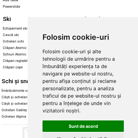
Role Seba
Powerslide
Ski
Snowboard
Echipament ski
Magazin snowboard
Folosim cookie-uri
Cască ski
Echipament snowboard
Ochelari schi
Legături Rome SDS
Clăpari Atomic
Folosim cookie-uri și alte
Skate & longboard
Schiuri Atomic
tehnologii de urmărire pentru a
Clăpari reglabili
Santa Cruz
îmbunătăți experiența ta de
Clăpari copii
Enuff Skateboards
navigare pe website-ul nostru,
Schi și snowboard
Diverse
pentru afișa conținut și reclame
personalizate, pentru a analiza
Îmbrăcăminte schi și snowboard
Cum aleg rolele
traficul de pe website-ul nostru și
Căști și ochelari de iarnă
Cum aleg ochelarii
pentru a înțelege de unde vin
Căști și ochelari Alpina
Ochelari de soare Oakley
vizitatorii noștri.
Ochelari Oakley
Ochelari de soare Alpina
Ochelari Alpina
Intretinere manusi
Sunt de acord