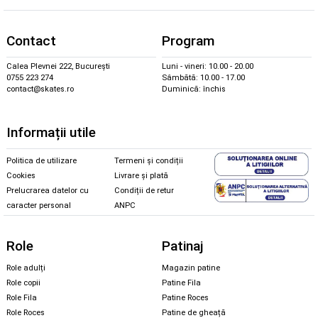
Contact
Program
Calea Plevnei 222, București
Luni - vineri: 10.00 - 20.00
0755 223 274
Sâmbătă: 10.00 - 17.00
contact@skates.ro
Duminică: închis
Informații utile
Politica de utilizare
Termeni și condiții
Cookies
Livrare și plată
Prelucrarea datelor cu
Condiții de retur
caracter personal
ANPC
Role
Patinaj
Role adulți
Magazin patine
Role copii
Patine Fila
Role Fila
Patine Roces
Role Roces
Patine de gheață