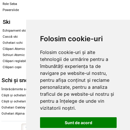
Role Seba
Powerslide
Ski
Snowboard
Echipament ski
Magazin snowboard
Folosim cookie-uri
Cască ski
Echipament snowboard
Ochelari schi
Legături Rome SDS
Clăpari Atomic
Folosim cookie-uri și alte
Skate & longboard
Schiuri Atomic
tehnologii de urmărire pentru a
Clăpari reglabili
Santa Cruz
îmbunătăți experiența ta de
Clăpari copii
Enuff Skateboards
navigare pe website-ul nostru,
Schi și snowboard
Diverse
pentru afișa conținut și reclame
personalizate, pentru a analiza
Îmbrăcăminte schi și snowboard
Cum aleg rolele
traficul de pe website-ul nostru și
Căști și ochelari de iarnă
Cum aleg ochelarii
pentru a înțelege de unde vin
Căști și ochelari Alpina
Ochelari de soare Oakley
vizitatorii noștri.
Ochelari Oakley
Ochelari de soare Alpina
Ochelari Alpina
Intretinere manusi
Sunt de acord