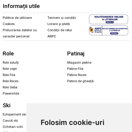
Informații utile
Politica de utilizare
Termeni și condiții
Cookies
Livrare și plată
Prelucrarea datelor cu
Condiții de retur
caracter personal
ANPC
Role
Patinaj
Role adulți
Magazin patine
Role copii
Patine Fila
Role Fila
Patine Roces
Role Roces
Patine de gheață
Role Seba
Powerslide
Ski
Snowboard
Echipament ski
Magazin snowboard
Folosim cookie-uri
Cască ski
Echipament snowboard
Ochelari schi
Legături Rome SDS