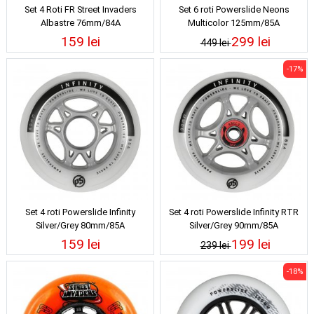
Set 4 Roti FR Street Invaders
Set 6 roti Powerslide Neons
Albastre 76mm/84A
Multicolor 125mm/85A
159 lei
299 lei
449 lei
-17%
Set 4 roti Powerslide Infinity
Set 4 roti Powerslide Infinity RTR
Silver/Grey 80mm/85A
Silver/Grey 90mm/85A
159 lei
199 lei
239 lei
-18%