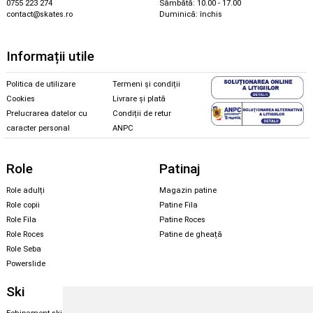
0755 223 274
Sâmbătă: 10.00 - 17.00
contact@skates.ro
Duminică: închis
Informații utile
Politica de utilizare
Termeni și condiții
Cookies
Livrare și plată
Prelucrarea datelor cu
Condiții de retur
caracter personal
ANPC
Role
Patinaj
Role adulți
Magazin patine
Role copii
Patine Fila
Role Fila
Patine Roces
Role Roces
Patine de gheață
Role Seba
Powerslide
Ski
Snowboard