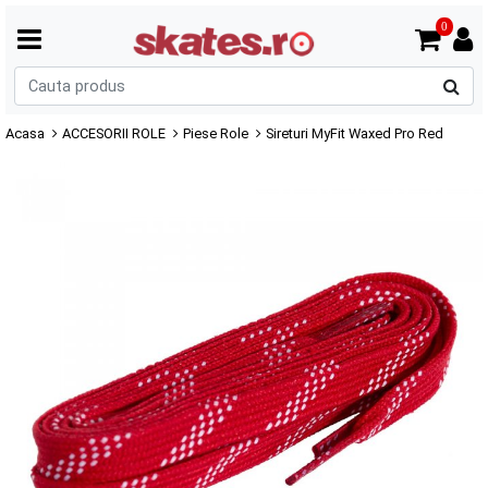
0
C
p
Acasa
ACCESORII ROLE
Piese Role
Sireturi MyFit Waxed Pro Red