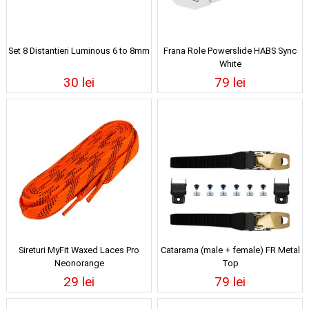
Set 8 Distantieri Luminous 6 to 8mm
Frana Role Powerslide HABS Sync
White
30 lei
79 lei
Sireturi MyFit Waxed Laces Pro
Catarama (male + female) FR Metal
Neonorange
Top
29 lei
79 lei