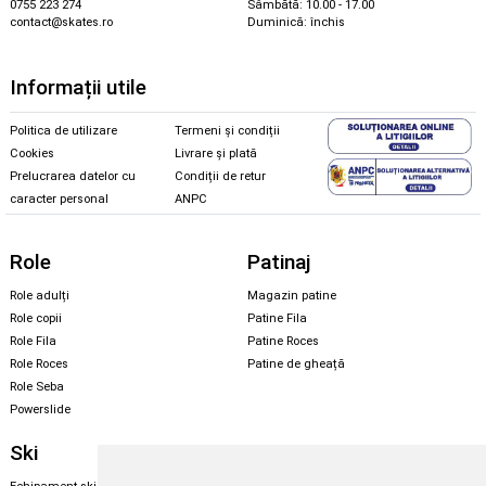
0755 223 274
Sâmbătă: 10.00 - 17.00
contact@skates.ro
Duminică: închis
Informații utile
Politica de utilizare
Termeni și condiții
Cookies
Livrare și plată
Prelucrarea datelor cu
Condiții de retur
caracter personal
ANPC
Role
Patinaj
Role adulți
Magazin patine
Role copii
Patine Fila
Role Fila
Patine Roces
Role Roces
Patine de gheață
Role Seba
Powerslide
Ski
Snowboard