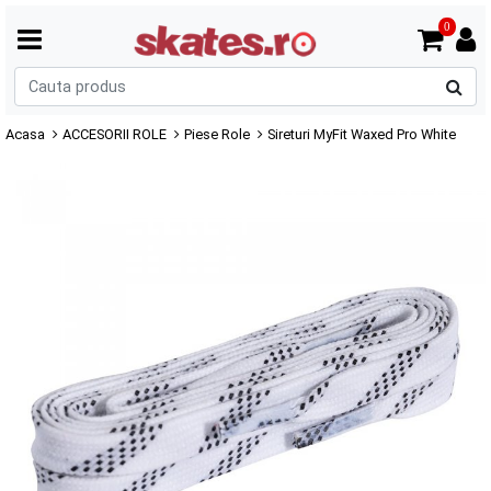
0
C
p
Acasa
ACCESORII ROLE
Piese Role
Sireturi MyFit Waxed Pro White