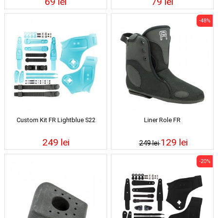
69 lei
79 lei
-48%
Custom Kit FR Lightblue S22
Liner Role FR
249 lei
129 lei
249 lei
-20%