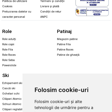
Politica de utilizare
Termeni și condiții
Cookies
Livrare și plată
Prelucrarea datelor cu
Condiții de retur
caracter personal
ANPC
Role
Patinaj
Role adulți
Magazin patine
Role copii
Patine Fila
Role Fila
Patine Roces
Role Roces
Patine de gheață
Role Seba
Powerslide
Ski
Snowboard
Echipament ski
Magazin snowboard
Folosim cookie-uri
Cască ski
Echipament snowboard
Ochelari schi
Legături Rome SDS
Clăpari Atomic
Folosim cookie-uri și alte
Skate & longboard
Schiuri Atomic
tehnologii de urmărire pentru a
Clăpari reglabili
Santa Cruz