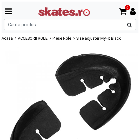
0
C
p
Acasa
ACCESORII ROLE
Piese Role
Size adjuster MyFit Black