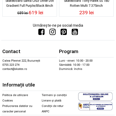
Skateboard Santa Cruz Other Dot
Skateboard Tony Hawk SS 180
Gradient Full Purple/Black 8inch
Rotten Multi 7.375inch
619 lei
239 lei
689 lei
Urmărește-ne pe social media
Contact
Program
Calea Plevnei 222, București
Luni - vineri: 10.00 - 20.00
0755 223 274
Sâmbătă: 10.00 - 17.00
contact@skates.ro
Duminică: închis
Informații utile
Politica de utilizare
Termeni și condiții
Cookies
Livrare și plată
Prelucrarea datelor cu
Condiții de retur
caracter personal
ANPC