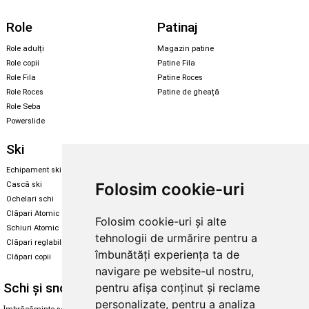
Role
Patinaj
Role adulți
Magazin patine
Role copii
Patine Fila
Role Fila
Patine Roces
Role Roces
Patine de gheață
Role Seba
Powerslide
Ski
Snowboard
Echipament ski
Magazin snowboard
Folosim cookie-uri
Cască ski
Echipament snowboard
Ochelari schi
Legături Rome SDS
Clăpari Atomic
Folosim cookie-uri și alte
Skate & longboard
Schiuri Atomic
tehnologii de urmărire pentru a
Clăpari reglabili
Santa Cruz
îmbunătăți experiența ta de
Clăpari copii
Enuff Skateboards
navigare pe website-ul nostru,
Schi și snowboard
Diverse
pentru afișa conținut și reclame
personalizate, pentru a analiza