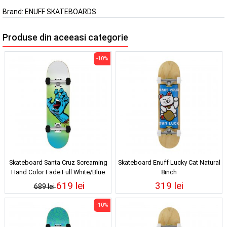
Brand:
ENUFF SKATEBOARDS
Produse din aceeasi categorie
-10%
Skateboard Santa Cruz Screaming
Skateboard Enuff Lucky Cat Natural
Hand Color Fade Full White/Blue
8inch
8inch
619 lei
319 lei
689 lei
-10%