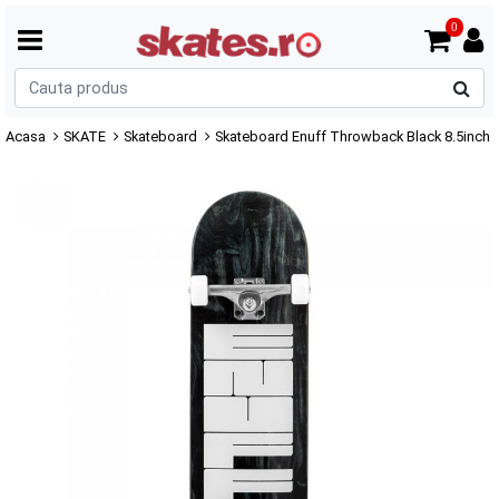
0
C
p
Acasa
SKATE
Skateboard
Skateboard Enuff Throwback Black 8.5inch