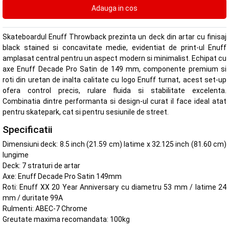
Skateboardul Enuff Throwback prezinta un deck din artar cu finisaj
black stained si concavitate medie, evidentiat de print-ul Enuff
amplasat central pentru un aspect modern si minimalist. Echipat cu
axe Enuff Decade Pro Satin de 149 mm, componente premium si
roti din uretan de inalta calitate cu logo Enuff turnat, acest set-up
ofera control precis, rulare fluida si stabilitate excelenta.
Combinatia dintre performanta si design-ul curat il face ideal atat
pentru skatepark, cat si pentru sesiunile de street.
Specificatii
Dimensiuni deck: 8.5 inch (21.59 cm) latime x 32.125 inch (81.60 cm)
lungime
Deck: 7 straturi de artar
Axe: Enuff Decade Pro Satin 149mm
Roti: Enuff XX 20 Year Anniversary cu diametru 53 mm / latime 24
mm / duritate 99A
Rulmenti: ABEC-7 Chrome
Greutate maxima recomandata: 100kg