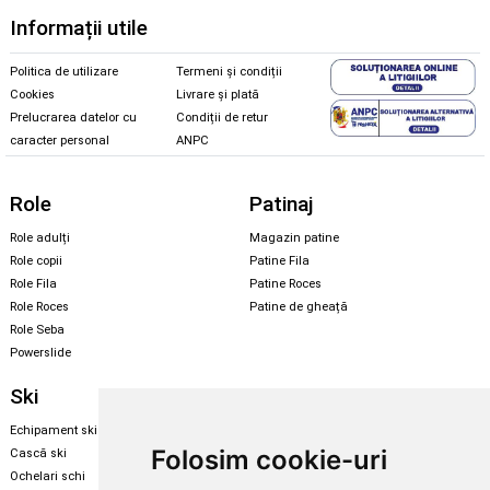
Informații utile
Politica de utilizare
Termeni și condiții
Cookies
Livrare și plată
Prelucrarea datelor cu
Condiții de retur
caracter personal
ANPC
Role
Patinaj
Role adulți
Magazin patine
Role copii
Patine Fila
Role Fila
Patine Roces
Role Roces
Patine de gheață
Role Seba
Powerslide
Ski
Snowboard
Echipament ski
Magazin snowboard
Folosim cookie-uri
Cască ski
Echipament snowboard
Ochelari schi
Legături Rome SDS