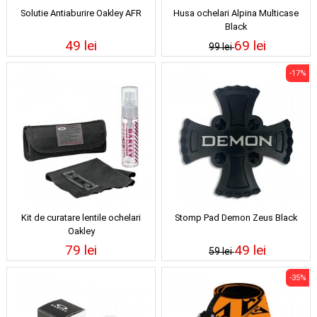
Solutie Antiaburire Oakley AFR
Husa ochelari Alpina Multicase
Black
49 lei
69 lei
99 lei
-17%
Kit de curatare lentile ochelari
Stomp Pad Demon Zeus Black
Oakley
79 lei
49 lei
59 lei
-35%