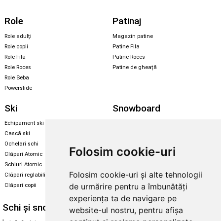
Role
Patinaj
Role adulți
Magazin patine
Role copii
Patine Fila
Role Fila
Patine Roces
Role Roces
Patine de gheață
Role Seba
Powerslide
Ski
Snowboard
Echipament ski
Magazin snowboard
Cască ski
Echipament snowboard
Ochelari schi
Legături Rome SDS
Folosim cookie-uri
Clăpari Atomic
Skate & longboard
Schiuri Atomic
Folosim cookie-uri și alte tehnologii
Clăpari reglabili
Santa Cruz
de urmărire pentru a îmbunătăți
Clăpari copii
Enuff Skateboards
experiența ta de navigare pe
Schi și snowboard
Diverse
website-ul nostru, pentru afișa