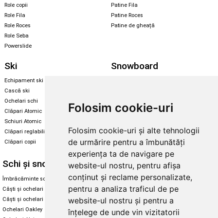
Role copii
Patine Fila
Role Fila
Patine Roces
Role Roces
Patine de gheață
Role Seba
Powerslide
Ski
Snowboard
Echipament ski
Magazin snowboard
Cască ski
Echipament snowboard
Ochelari schi
Legături Rome SDS
Folosim cookie-uri
Clăpari Atomic
Skate & longboard
Schiuri Atomic
Folosim cookie-uri și alte tehnologii
Clăpari reglabili
Santa Cruz
de urmărire pentru a îmbunătăți
Clăpari copii
Enuff Skateboards
experiența ta de navigare pe
Schi și snowboard
Diverse
website-ul nostru, pentru afișa
conținut și reclame personalizate,
Îmbrăcăminte schi și snowboard
Cum aleg rolele
pentru a analiza traficul de pe
Căști și ochelari de iarnă
Cum aleg ochelarii
website-ul nostru și pentru a
Căști și ochelari Alpina
Ochelari de soare Oakley
Ochelari Oakley
Ochelari de soare Alpina
înțelege de unde vin vizitatorii