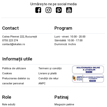
Urmărește-ne pe social media
Contact
Program
Calea Plevnei 222, București
Luni - vineri: 10.00 - 20.00
0755 223 274
Sâmbătă: 10.00 - 17.00
contact@skates.ro
Duminică: închis
Informații utile
Politica de utilizare
Termeni și condiții
Cookies
Livrare și plată
Prelucrarea datelor cu
Condiții de retur
caracter personal
ANPC
Role
Patinaj
Role adulți
Magazin patine