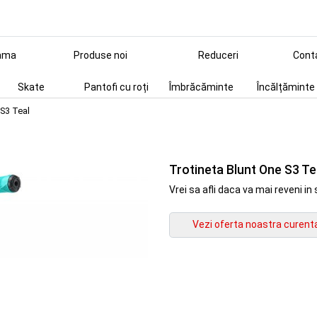
ama
Produse noi
Reduceri
Cont
Skate
Pantofi cu roți
Îmbrăcăminte
Încălțăminte
 S3 Teal
Trotineta Blunt One S3 Te
Vrei sa afli daca va mai reveni 