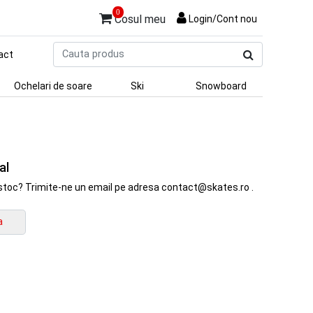
0
Cosul meu
Login/Cont nou
Cauta
act
produs
Ochelari de soare
Ski
Snowboard
al
in stoc? Trimite-ne un email pe adresa contact@skates.ro .