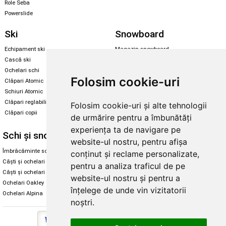
Role Seba
Powerslide
Ski
Snowboard
Echipament ski
Magazin snowboard
Cască ski
Echipament snowboard
Ochelari schi
Legături Rome SDS
Folosim cookie-uri
Clăpari Atomic
Skate & longboard
Schiuri Atomic
Clăpari reglabili
Folosim cookie-uri și alte tehnologii
Santa Cruz
Clăpari copii
de urmărire pentru a îmbunătăți
Enuff Skateboards
experiența ta de navigare pe
Schi și snowboard
Diverse
website-ul nostru, pentru afișa
Îmbrăcăminte schi și snowboard
Cum aleg rolele
conținut și reclame personalizate,
Căști și ochelari de iarnă
Cum aleg ochelarii
pentru a analiza traficul de pe
Căști și ochelari Alpina
Ochelari de soare Oakley
website-ul nostru și pentru a
Ochelari Oakley
Ochelari de soare Alpina
înțelege de unde vin vizitatorii
Ochelari Alpina
Intretinere manusi
noștri.