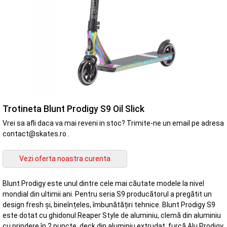
Trotineta Blunt Prodigy S9 Oil Slick
Vrei sa afli daca va mai reveni in stoc? Trimite-ne un email pe adresa
contact@skates.ro .
Blunt Prodigy este unul dintre cele mai căutate modele la nivel
mondial din ultimii ani. Pentru seria S9 producătorul a pregătit un
design fresh și, bineînțeles, îmbunătățiri tehnice. Blunt Prodigy S9
este dotat cu ghidonul Reaper Style de aluminiu, clemă din aluminiu
cu prindere în 2 puncte, deck din aluminiu extrudat, furcă Alu Prodigy