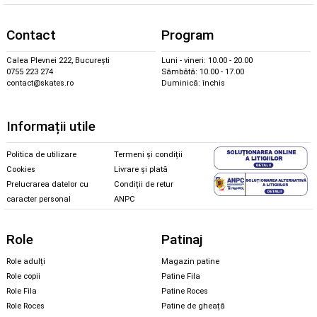
Contact
Program
Calea Plevnei 222, București
Luni - vineri: 10.00 - 20.00
0755 223 274
Sâmbătă: 10.00 - 17.00
contact@skates.ro
Duminică: închis
Informații utile
Politica de utilizare
Termeni și condiții
Cookies
Livrare și plată
Prelucrarea datelor cu
Condiții de retur
caracter personal
ANPC
Role
Patinaj
Role adulți
Magazin patine
Role copii
Patine Fila
Role Fila
Patine Roces
Role Roces
Patine de gheață