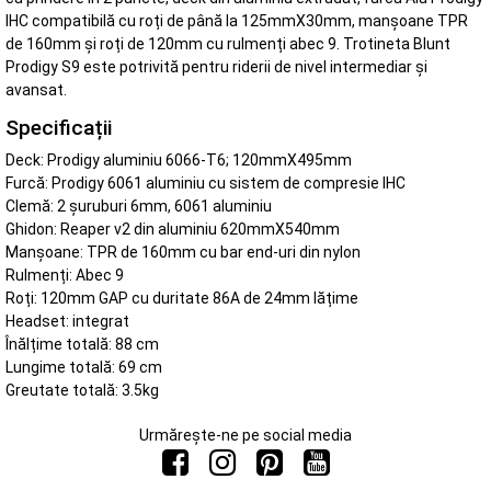
IHC compatibilă cu roți de până la 125mmX30mm, manșoane TPR
de 160mm și roți de 120mm cu rulmenți abec 9. Trotineta Blunt
Prodigy S9 este potrivită pentru riderii de nivel intermediar și
avansat.
Specificații
Deck: Prodigy aluminiu 6066-T6; 120mmX495mm
Furcă: Prodigy 6061 aluminiu cu sistem de compresie IHC
Clemă: 2 șuruburi 6mm, 6061 aluminiu
Ghidon: Reaper v2 din aluminiu 620mmX540mm
Manșoane: TPR de 160mm cu bar end-uri din nylon
Rulmenți: Abec 9
Roți: 120mm GAP cu duritate 86A de 24mm lățime
Headset: integrat
Înălțime totală: 88 cm
Lungime totală: 69 cm
Greutate totală: 3.5kg
Urmărește-ne pe social media