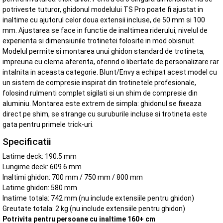
potriveste tuturor, ghidonul modelului TS Pro poate fi ajustat in
inaltime cu ajutorul celor doua extensii incluse, de 50 mm si 100
mm. Ajustarea se face in functie de inaltimea riderului, nivelul de
experienta si dimensiunile trotinetei folosite in mod obisnuit.
Modelul permite si montarea unui ghidon standard de trotineta,
impreuna cu clema aferenta, oferind o libertate de personalizare rar
intalnita in aceasta categorie. Blunt/Envy a echipat acest model cu
un sistem de compresie inspirat din trotinetele profesionale,
folosind rulmenti complet sigilati si un shim de compresie din
aluminiu. Montarea este extrem de simpla: ghidonul se fixeaza
direct pe shim, se strange cu suruburile incluse si trotineta este
gata pentru primele trick-uri.
Specificatii
Latime deck: 190.5 mm
Lungime deck: 609.6 mm
Inaltimi ghidon: 700 mm / 750 mm / 800 mm
Latime ghidon: 580 mm
Inatime totala: 742 mm (nu include extensiile pentru ghidon)
Greutate totala: 2 kg (nu include extensiile pentru ghidon)
Potrivita pentru persoane cu inaltime 160+ cm