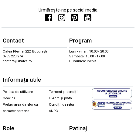
Urmărește-ne pe social media
Contact
Program
Calea Plevnei 222, București
Luni - vineri: 10.00 - 20.00
0755 223 274
Sâmbătă: 10.00 - 17.00
contact@skates.ro
Duminică: închis
Informații utile
Politica de utilizare
Termeni și condiții
Cookies
Livrare și plată
Prelucrarea datelor cu
Condiții de retur
caracter personal
ANPC
Role
Patinaj