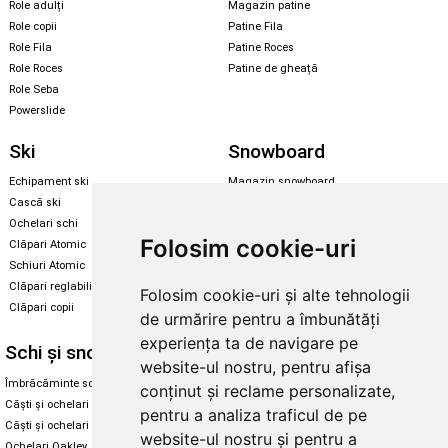
Role adulți
Magazin patine
Role copii
Patine Fila
Role Fila
Patine Roces
Role Roces
Patine de gheață
Role Seba
Powerslide
Ski
Snowboard
Echipament ski
Magazin snowboard
Cască ski
Echipament snowboard
Ochelari schi
Legături Rome SDS
Folosim cookie-uri
Clăpari Atomic
Skate & longboard
Schiuri Atomic
Clăpari reglabili
Folosim cookie-uri și alte tehnologii
Santa Cruz
Clăpari copii
de urmărire pentru a îmbunătăți
Enuff Skateboards
experiența ta de navigare pe
Schi și snowboard
Diverse
website-ul nostru, pentru afișa
Îmbrăcăminte schi și snowboard
Cum aleg rolele
conținut și reclame personalizate,
Căști și ochelari de iarnă
Cum aleg ochelarii
pentru a analiza traficul de pe
Căști și ochelari Alpina
Ochelari de soare Oakley
website-ul nostru și pentru a
Ochelari Oakley
Ochelari de soare Alpina