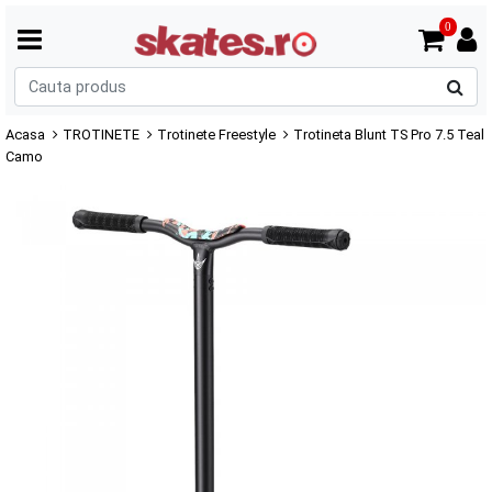
0
C
p
Acasa
TROTINETE
Trotinete Freestyle
Trotineta Blunt TS Pro 7.5 Teal
Camo