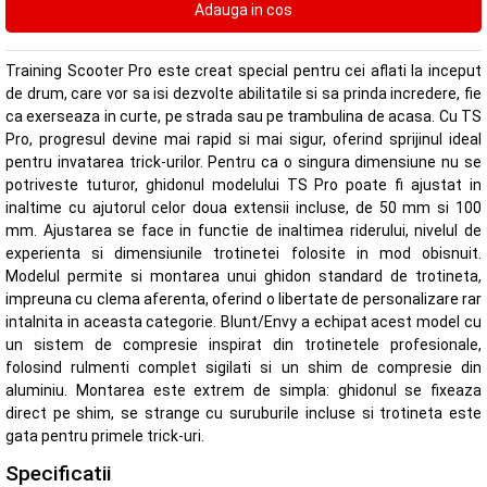
Training Scooter Pro este creat special pentru cei aflati la inceput
de drum, care vor sa isi dezvolte abilitatile si sa prinda incredere, fie
ca exerseaza in curte, pe strada sau pe trambulina de acasa. Cu TS
Pro, progresul devine mai rapid si mai sigur, oferind sprijinul ideal
pentru invatarea trick-urilor. Pentru ca o singura dimensiune nu se
potriveste tuturor, ghidonul modelului TS Pro poate fi ajustat in
inaltime cu ajutorul celor doua extensii incluse, de 50 mm si 100
mm. Ajustarea se face in functie de inaltimea riderului, nivelul de
experienta si dimensiunile trotinetei folosite in mod obisnuit.
Modelul permite si montarea unui ghidon standard de trotineta,
impreuna cu clema aferenta, oferind o libertate de personalizare rar
intalnita in aceasta categorie. Blunt/Envy a echipat acest model cu
un sistem de compresie inspirat din trotinetele profesionale,
folosind rulmenti complet sigilati si un shim de compresie din
aluminiu. Montarea este extrem de simpla: ghidonul se fixeaza
direct pe shim, se strange cu suruburile incluse si trotineta este
gata pentru primele trick-uri.
Specificatii