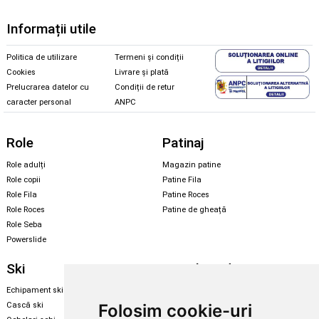
Informații utile
Politica de utilizare
Termeni și condiții
Cookies
Livrare și plată
Prelucrarea datelor cu
Condiții de retur
caracter personal
ANPC
Role
Patinaj
Role adulți
Magazin patine
Role copii
Patine Fila
Role Fila
Patine Roces
Role Roces
Patine de gheață
Role Seba
Powerslide
Ski
Snowboard
Echipament ski
Magazin snowboard
Folosim cookie-uri
Cască ski
Echipament snowboard