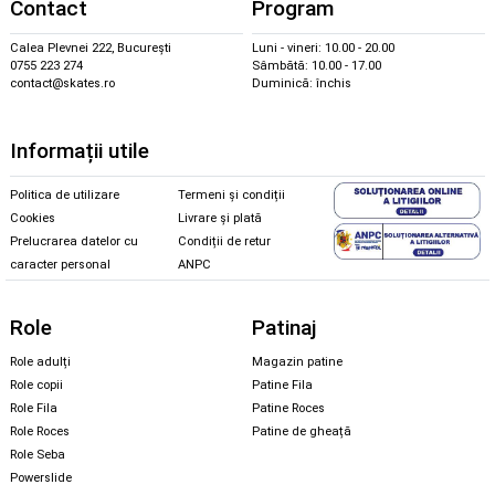
Contact
Program
Calea Plevnei 222, București
Luni - vineri: 10.00 - 20.00
0755 223 274
Sâmbătă: 10.00 - 17.00
contact@skates.ro
Duminică: închis
Informații utile
Politica de utilizare
Termeni și condiții
Cookies
Livrare și plată
Prelucrarea datelor cu
Condiții de retur
caracter personal
ANPC
Role
Patinaj
Role adulți
Magazin patine
Role copii
Patine Fila
Role Fila
Patine Roces
Role Roces
Patine de gheață
Role Seba
Powerslide