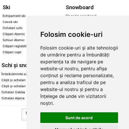
Ski
Snowboard
Echipament ski
Magazin snowboard
Cască ski
Echipament snowboard
Ochelari schi
Legături Rome SDS
Folosim cookie-uri
Clăpari Atomic
Skate & longboard
Schiuri Atomic
Clăpari reglabili
Folosim cookie-uri și alte tehnologii
Santa Cruz
Clăpari copii
de urmărire pentru a îmbunătăți
Enuff Skateboards
experiența ta de navigare pe
Schi și snowboard
Diverse
website-ul nostru, pentru afișa
Îmbrăcăminte schi și snowboard
Cum aleg rolele
conținut și reclame personalizate,
Căști și ochelari de iarnă
Cum aleg ochelarii
pentru a analiza traficul de pe
Căști și ochelari Alpina
Ochelari de soare Oakley
website-ul nostru și pentru a
Ochelari Oakley
Ochelari de soare Alpina
înțelege de unde vin vizitatorii
Ochelari Alpina
Intretinere manusi
noștri.
Sunt de acord
Copyright © 2026 Skates.ro | SC Zmart Skating SRL