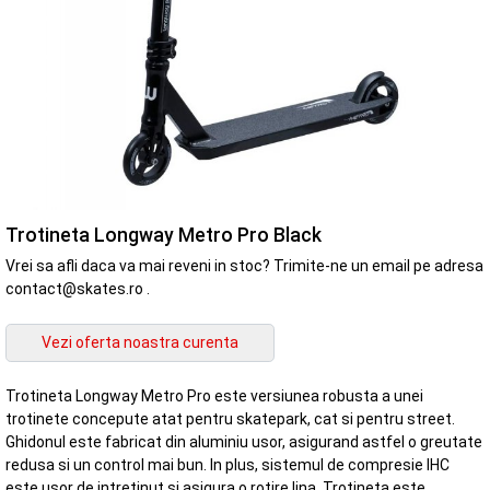
Trotineta Longway Metro Pro Black
Vrei sa afli daca va mai reveni in stoc? Trimite-ne un email pe adresa
contact@skates.ro .
Trotineta Longway Metro Pro este versiunea robusta a unei
trotinete concepute atat pentru skatepark, cat si pentru street.
Ghidonul este fabricat din aluminiu usor, asigurand astfel o greutate
redusa si un control mai bun. In plus, sistemul de compresie IHC
este usor de intretinut si asigura o rotire lina. Trotineta este