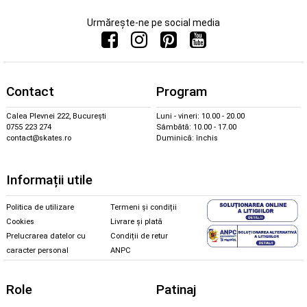
Urmărește-ne pe social media
Contact
Program
Calea Plevnei 222, București
Luni - vineri: 10.00 - 20.00
0755 223 274
Sâmbătă: 10.00 - 17.00
contact@skates.ro
Duminică: închis
Informații utile
Politica de utilizare
Termeni și condiții
Cookies
Livrare și plată
Prelucrarea datelor cu
Condiții de retur
caracter personal
ANPC
Role
Patinaj