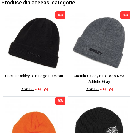
Produse din aceeasi categorie
-45%
-45%
Caciula Oakley B1B Logo Blackout
Caciula Oakley B1B Logo New
Athletic Gray
99 lei
99 lei
179 lei
179 lei
-50%