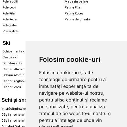
Role adulți
Magazin patine
Role copii
Patine Fila
Role Fila
Patine Roces
Role Roces
Patine de gheață
Role Seba
Powerslide
Ski
Snowboard
Echipament ski
Magazin snowboard
Folosim cookie-uri
Cască ski
Echipament snowboard
Ochelari schi
Legături Rome SDS
Clăpari Atomic
Folosim cookie-uri și alte
Skate & longboard
Schiuri Atomic
tehnologii de urmărire pentru a
Clăpari reglabili
Santa Cruz
îmbunătăți experiența ta de
Clăpari copii
Enuff Skateboards
navigare pe website-ul nostru,
Schi și snowboard
Diverse
pentru afișa conținut și reclame
personalizate, pentru a analiza
Îmbrăcăminte schi și snowboard
Cum aleg rolele
traficul de pe website-ul nostru și
Căști și ochelari de iarnă
Cum aleg ochelarii
pentru a înțelege de unde vin
Căști și ochelari Alpina
Ochelari de soare Oakley
Ochelari Oakley
Ochelari de soare Alpina