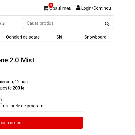
0
Cosul meu
Login/Cont nou
Cauta
act
produs
Ochelari de soare
Ski
Snowboard
ne 2.0 Mist
iercuri, 12 aug.
e peste
200 lei
n
 Între orele de program