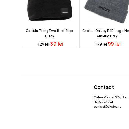
Caciula ThirtyTwo Rest Stop
Caciula Oakley B1B Logo N
Black
Athletic Gray
39 lei
99 lei
129 lei
179 lei
Contact
Calea Plevnei 222, Bucu
0755 223 274
contact@skates.ro