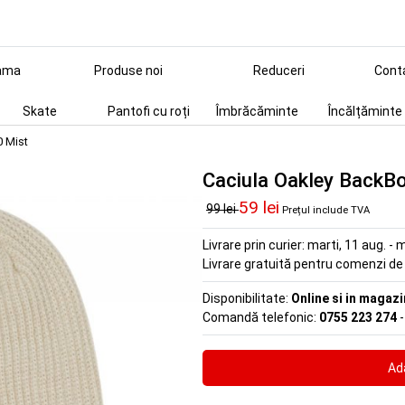
ama
Produse noi
Reduceri
Cont
Skate
Pantofi cu roți
Îmbrăcăminte
Încălțăminte
0 Mist
Caciula Oakley BackBo
59 lei
99 lei
Prețul include TVA
Livrare prin curier:
marti, 11 aug. - m
Livrare gratuită pentru comenzi d
Disponibilitate:
Online si in magazi
Comandă telefonic:
0755 223 274
-