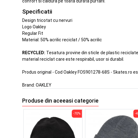
confort si caldura pe toata durata purtarii.
Specificatii
Design tricotat cu nervuri
Logo Oakley
Regular Fit
Material: 50% acrilic reciclat / 50% acrilic
RECYCLED:
Tesatura provine din sticle de plastic reciclate,
material reciclat care este respirabil, usor si durabil.
Produs original - Cod Oakley FOS901278-68S - Skates.ro e
Brand:
OAKLEY
Produse din aceeasi categorie
-70%
-