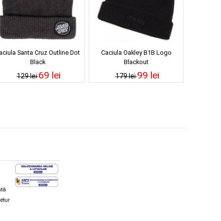
aciula Santa Cruz Outline Dot
Caciula Oakley B1B Logo
Black
Blackout
69 lei
99 lei
129 lei
179 lei
ată
retur