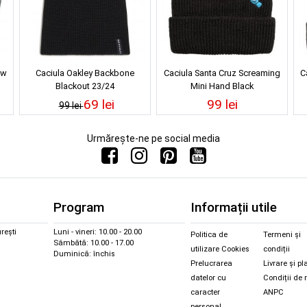
ew
Caciula Oakley Backbone
Caciula Santa Cruz Screaming
C
Blackout 23/24
Mini Hand Black
69 lei
99 lei
99 lei
Urmărește-ne pe social media
Program
Informații utile
rești
Luni - vineri: 10.00 - 20.00
Politica de
Termeni și
Sâmbătă: 10.00 - 17.00
utilizare Cookies
condiții
Duminică: închis
Prelucrarea
Livrare și pl
datelor cu
Condiții de 
caracter
ANPC
personal