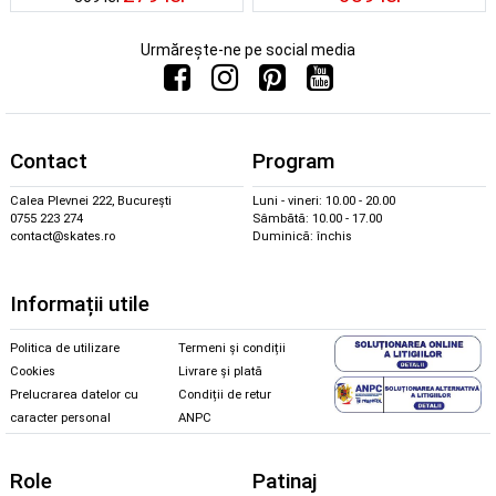
Urmărește-ne pe social media
Contact
Program
Calea Plevnei 222, București
Luni - vineri: 10.00 - 20.00
0755 223 274
Sâmbătă: 10.00 - 17.00
contact@skates.ro
Duminică: închis
Informații utile
Politica de utilizare
Termeni și condiții
Cookies
Livrare și plată
Prelucrarea datelor cu
Condiții de retur
caracter personal
ANPC
Role
Patinaj