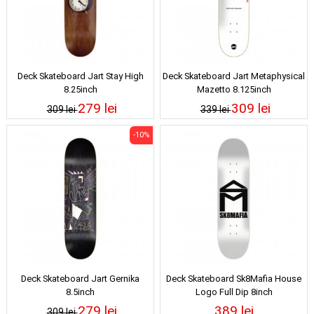
Deck Skateboard Jart Stay High
Deck Skateboard Jart Metaphysical
8.25inch
Mazetto 8.125inch
279 lei
309 lei
309 lei
339 lei
-10%
Deck Skateboard Jart Gernika
Deck Skateboard Sk8Mafia House
8.5inch
Logo Full Dip 8inch
279 lei
389 lei
309 lei