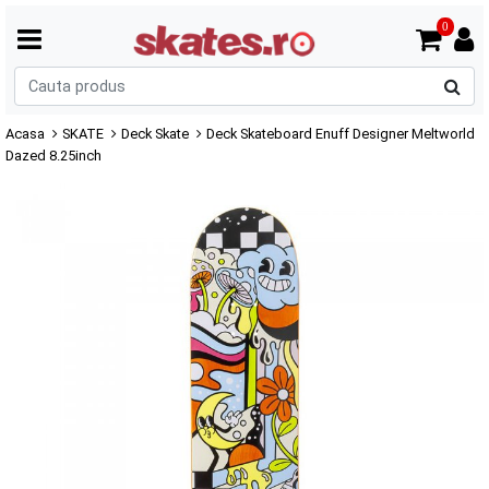
0
C
p
Acasa
SKATE
Deck Skate
Deck Skateboard Enuff Designer Meltworld
Dazed 8.25inch