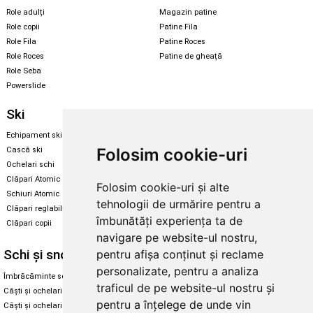
Role adulți
Magazin patine
Role copii
Patine Fila
Role Fila
Patine Roces
Role Roces
Patine de gheață
Role Seba
Powerslide
Ski
Snowboard
Echipament ski
Magazin snowboard
Folosim cookie-uri
Cască ski
Echipament snowboard
Ochelari schi
Legături Rome SDS
Clăpari Atomic
Folosim cookie-uri și alte
Skate & longboard
Schiuri Atomic
tehnologii de urmărire pentru a
Clăpari reglabili
Santa Cruz
îmbunătăți experiența ta de
Clăpari copii
Enuff Skateboards
navigare pe website-ul nostru,
Schi și snowboard
Diverse
pentru afișa conținut și reclame
personalizate, pentru a analiza
Îmbrăcăminte schi și snowboard
Cum aleg rolele
traficul de pe website-ul nostru și
Căști și ochelari de iarnă
Cum aleg ochelarii
pentru a înțelege de unde vin
Căști și ochelari Alpina
Ochelari de soare Oakley