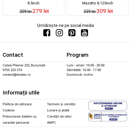
8.5inch
Mazetto 8.125inch
279 lei
309 lei
309 lei
339 lei
Urmărește-ne pe social media
Contact
Program
Calea Plevnei 222, București
Luni - vineri: 10.00 - 20.00
0755 223 274
Sâmbătă: 10.00 - 17.00
contact@skates.ro
Duminică: închis
Informații utile
Politica de utilizare
Termeni și condiții
Cookies
Livrare și plată
Prelucrarea datelor cu
Condiții de retur
caracter personal
ANPC