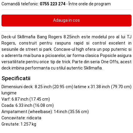
Comandă telefonic:
0755 223 274
- Între orele de program
Deck-ul Sk8mafia Bang Rogers 8.25inch este modelul pro al lui TJ
Rogers, construit pentru raspuns rapid si control excelent in
sesiunile de street si park. Concave-ul high ofera un pop puternic si
o aderenta mai buna a picioarelor, iar forma clasica Popsicle asigura
versatilitate pentru orice tip de trick. Parte din seria One Offs, acest
deck imbina performanta cu stilul autentic Sk8mafia.
Specificatii
Dimensiuni deck: 8.25 inch (20.95 cm) latime x 31.38 inch (79.70 cm)
lungime
Varf: 6.87 inch (17.45 cm)
Coada: 6.33 inch (16.08 cm)
Ampatament (wheelbase): 14 inch (35.56 cm)
Concavitate: ridicata
Greutate: 1.257 kg