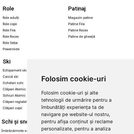
Role
Patinaj
Role adulți
Magazin patine
Role copii
Patine Fila
Role Fila
Patine Roces
Role Roces
Patine de gheață
Role Seba
Powerslide
Ski
Snowboard
Echipament ski
Magazin snowboard
Folosim cookie-uri
Cască ski
Echipament snowboard
Ochelari schi
Legături Rome SDS
Clăpari Atomic
Folosim cookie-uri și alte
Skate & longboard
Schiuri Atomic
tehnologii de urmărire pentru a
Clăpari reglabili
Santa Cruz
îmbunătăți experiența ta de
Clăpari copii
Enuff Skateboards
navigare pe website-ul nostru,
Schi și snowboard
Diverse
pentru afișa conținut și reclame
personalizate, pentru a analiza
Îmbrăcăminte schi și snowboard
Cum aleg rolele