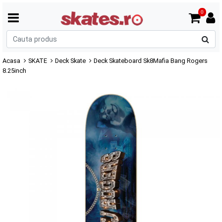
0
C
p
Acasa
SKATE
Deck Skate
Deck Skateboard Sk8Mafia Bang Rogers
8.25inch