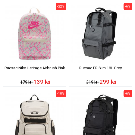
-22%
-6%
Rucsac Nike Heritage Airbrush Pink
Rucsac FR Slim 18L Grey
139 lei
299 lei
179 lei
319 lei
-10%
-6%