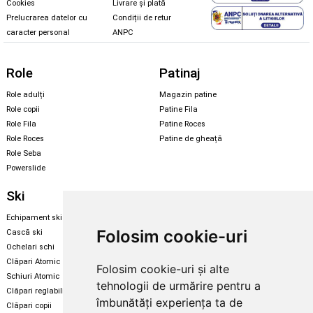
Cookies
Livrare și plată
Prelucrarea datelor cu
Condiții de retur
caracter personal
ANPC
Role
Patinaj
Role adulți
Magazin patine
Role copii
Patine Fila
Role Fila
Patine Roces
Role Roces
Patine de gheață
Role Seba
Powerslide
Ski
Snowboard
Echipament ski
Magazin snowboard
Folosim cookie-uri
Cască ski
Echipament snowboard
Ochelari schi
Legături Rome SDS
Clăpari Atomic
Folosim cookie-uri și alte
Skate & longboard
Schiuri Atomic
tehnologii de urmărire pentru a
Clăpari reglabili
Santa Cruz
îmbunătăți experiența ta de
Clăpari copii
Enuff Skateboards