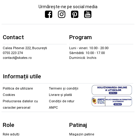
Urmărește-ne pe social media
Contact
Program
Calea Plevnei 222, București
Luni - vineri: 10.00 - 20.00
0755 223 274
Sâmbătă: 10.00 - 17.00
contact@skates.ro
Duminică: închis
Informații utile
Politica de utilizare
Termeni și condiții
Cookies
Livrare și plată
Prelucrarea datelor cu
Condiții de retur
caracter personal
ANPC
Role
Patinaj
Role adulți
Magazin patine