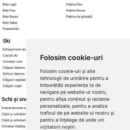
Role copii
Patine Fila
Role Fila
Patine Roces
Role Roces
Patine de gheață
Role Seba
Powerslide
Ski
Snowboard
Echipament ski
Magazin snowboard
Folosim cookie-uri
Cască ski
Echipament snowboard
Ochelari schi
Legături Rome SDS
Clăpari Atomic
Folosim cookie-uri și alte
Skate & longboard
Schiuri Atomic
tehnologii de urmărire pentru a
Clăpari reglabili
Santa Cruz
îmbunătăți experiența ta de
Clăpari copii
Enuff Skateboards
navigare pe website-ul nostru,
Schi și snowboard
Diverse
pentru afișa conținut și reclame
personalizate, pentru a analiza
Îmbrăcăminte schi și snowboard
Cum aleg rolele
traficul de pe website-ul nostru și
Căști și ochelari de iarnă
Cum aleg ochelarii
pentru a înțelege de unde vin
Căști și ochelari Alpina
Ochelari de soare Oakley
vizitatorii noștri.
Ochelari Oakley
Ochelari de soare Alpina