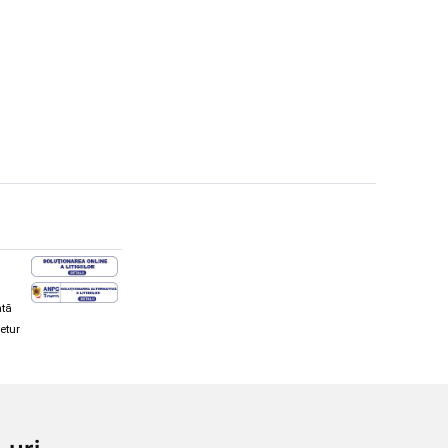
ată
retur
hi și snowboard
Diverse