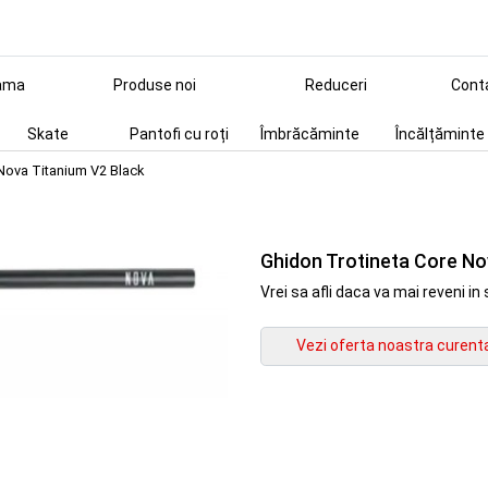
ama
Produse noi
Reduceri
Cont
Skate
Pantofi cu roți
Îmbrăcăminte
Încălțăminte
Nova Titanium V2 Black
Ghidon Trotineta Core No
Vrei sa afli daca va mai reveni 