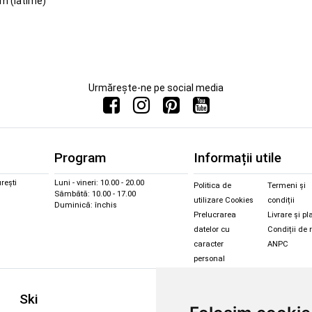
m (latime)
Urmărește-ne pe social media
Program
Informații utile
rești
Luni - vineri: 10.00 - 20.00
Politica de
Termeni și
Sâmbătă: 10.00 - 17.00
utilizare Cookies
condiții
Duminică: închis
Prelucrarea
Livrare și pl
datelor cu
Condiții de 
caracter
ANPC
personal
Sc
Ski
Snowboard