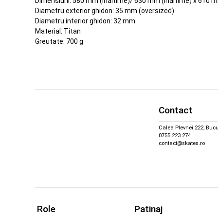
Dimensiuni: 580 mm (inaltime)/ 630 mm (inaltime) x 610 m
Diametru exterior ghidon: 35 mm (oversized)
Diametru interior ghidon: 32 mm
Material: Titan
Greutate: 700 g
Contact
Calea Plevnei 222, Bucu
0755 223 274
contact@skates.ro
Role
Patinaj