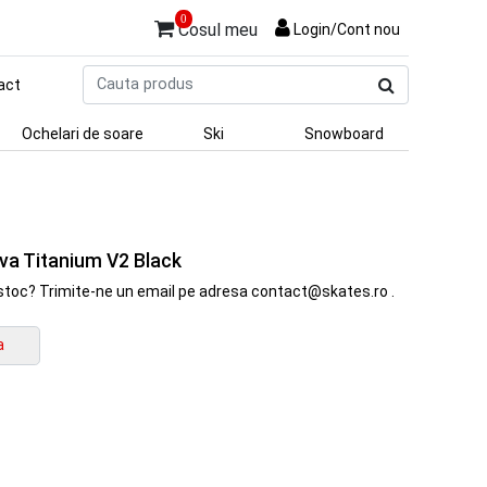
0
Cosul meu
Login/Cont nou
Cauta
act
produs
Ochelari de soare
Ski
Snowboard
va Titanium V2 Black
in stoc? Trimite-ne un email pe adresa contact@skates.ro .