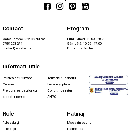
Contact
Program
Calea Plevnei 222, București
Luni - vineri: 10.00 - 20.00
0755 223 274
Sâmbătă: 10.00 - 17.00
contact@skates.ro
Duminică: închis
Informații utile
Politica de utilizare
Termeni și condiții
Cookies
Livrare și plată
Prelucrarea datelor cu
Condiții de retur
caracter personal
ANPC
Role
Patinaj
Role adulți
Magazin patine
Role copii
Patine Fila