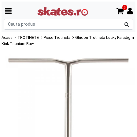
0
C
p
Acasa
TROTINETE
Piese Trotineta
Ghidon Trotineta Lucky Paradigm
Kink Titanium Raw