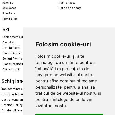
Role Fila
Patine Roces
Role Roces
Patine de gheață
Role Seba
Powerslide
Ski
Snowboard
Echipament ski
Magazin snowboard
Folosim cookie-uri
Cască ski
Echipament snowboard
Ochelari schi
Legături Rome SDS
Clăpari Atomic
Folosim cookie-uri și alte
Skate & longboard
Schiuri Atomic
tehnologii de urmărire pentru a
Clăpari reglabili
Santa Cruz
îmbunătăți experiența ta de
Clăpari copii
Enuff Skateboards
navigare pe website-ul nostru,
Schi și snowboard
Diverse
pentru afișa conținut și reclame
personalizate, pentru a analiza
Îmbrăcăminte schi și snowboard
Cum aleg rolele
traficul de pe website-ul nostru și
Căști și ochelari de iarnă
Cum aleg ochelarii
pentru a înțelege de unde vin
Căști și ochelari Alpina
Ochelari de soare Oakley
vizitatorii noștri.
Ochelari Oakley
Ochelari de soare Alpina
Ochelari Alpina
Intretinere manusi