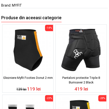
Brand:
MYFIT
Produse din aceeasi categorie
-14%
Glezniere Myfit Footies Donut 2 mm
Pantaloni protectie Triple 8
Bumsaver 2 Black
119 lei
419 lei
139 lei
-23%
-28%