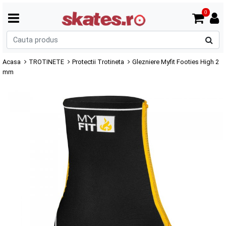
0
C
p
Acasa
TROTINETE
Protectii Trotineta
Glezniere Myfit Footies High 2
mm