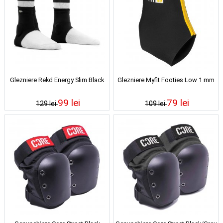
Glezniere Rekd Energy Slim Black
Glezniere Myfit Footies Low 1 mm
99 lei
79 lei
129 lei
109 lei