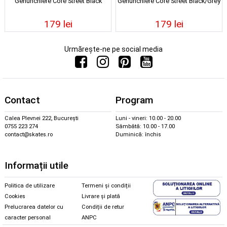
Genunchiere Core Street Black
Genunchiere Core Street Black/Grey
179 lei
179 lei
Urmărește-ne pe social media
Contact
Program
Calea Plevnei 222, București
Luni - vineri: 10.00 - 20.00
0755 223 274
Sâmbătă: 10.00 - 17.00
contact@skates.ro
Duminică: închis
Informații utile
Politica de utilizare
Termeni și condiții
Cookies
Livrare și plată
Prelucrarea datelor cu
Condiții de retur
caracter personal
ANPC