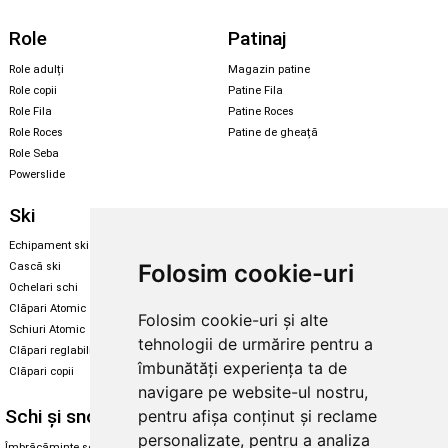
Role
Patinaj
Role adulți
Magazin patine
Role copii
Patine Fila
Role Fila
Patine Roces
Role Roces
Patine de gheață
Role Seba
Powerslide
Ski
Snowboard
Echipament ski
Magazin snowboard
Folosim cookie-uri
Cască ski
Echipament snowboard
Ochelari schi
Legături Rome SDS
Clăpari Atomic
Folosim cookie-uri și alte
Skate & longboard
Schiuri Atomic
tehnologii de urmărire pentru a
Clăpari reglabili
Santa Cruz
îmbunătăți experiența ta de
Clăpari copii
Enuff Skateboards
navigare pe website-ul nostru,
Schi și snowboard
Diverse
pentru afișa conținut și reclame
personalizate, pentru a analiza
Îmbrăcăminte schi și snowboard
Cum aleg rolele