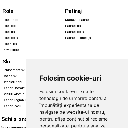
Role
Patinaj
Role adulți
Magazin patine
Role copii
Patine Fila
Role Fila
Patine Roces
Role Roces
Patine de gheață
Role Seba
Powerslide
Ski
Snowboard
Echipament ski
Magazin snowboard
Folosim cookie-uri
Cască ski
Echipament snowboard
Ochelari schi
Legături Rome SDS
Clăpari Atomic
Folosim cookie-uri și alte
Skate & longboard
Schiuri Atomic
tehnologii de urmărire pentru a
Clăpari reglabili
Santa Cruz
îmbunătăți experiența ta de
Clăpari copii
Enuff Skateboards
navigare pe website-ul nostru,
Schi și snowboard
Diverse
pentru afișa conținut și reclame
personalizate, pentru a analiza
Îmbrăcăminte schi și snowboard
Cum aleg rolele