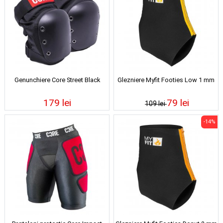
Genunchiere Core Street Black
Glezniere Myfit Footies Low 1 mm
179 lei
79 lei
109 lei
-14%