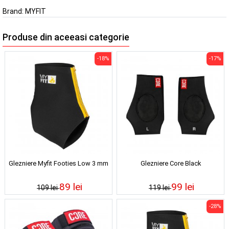
Brand:
MYFIT
Produse din aceeasi categorie
-18%
-17%
Glezniere Myfit Footies Low 3 mm
Glezniere Core Black
89 lei
99 lei
109 lei
119 lei
-28%