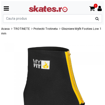
0
C
p
Acasa
TROTINETE
Protectii Trotineta
Glezniere Myfit Footies Low 1
mm