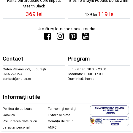
Pantaloni protectie Core Impact
Glezniere Myfit Footies Donut 2 mm
Stealth Black
369 lei
119 lei
139 lei
Urmărește-ne pe social media
Contact
Program
Calea Plevnei 222, București
Luni - vineri: 10.00 - 20.00
0755 223 274
Sâmbătă: 10.00 - 17.00
contact@skates.ro
Duminică: închis
Informații utile
Politica de utilizare
Termeni și condiții
Cookies
Livrare și plată
Prelucrarea datelor cu
Condiții de retur
caracter personal
ANPC